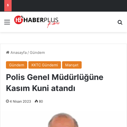
Menü
Ar
Anasayfa
/
Gündem
Gündem
KKTC Gündemi
Manşet
Polis Genel Müdürlüğüne
Kasım Kuni atandı
4 Nisan 2023
80