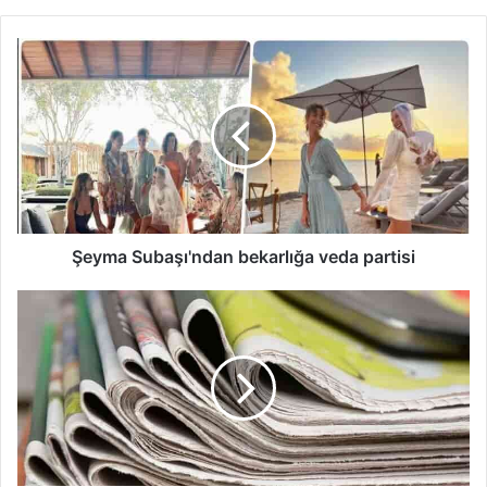
Şeyma
Subaşı'ndan
bekarlığa
veda
partisi
Şeyma Subaşı'ndan bekarlığa veda partisi
KKTC
GAZETE
MANŞETLERİ