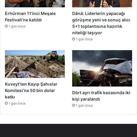
Erhürman 11’inci Meşale
Dânâ: Liderlerin yapacağı
Festivali’ne katıldı
görüşme yeni ve sonuç alıcı
5+1 toplantısına hazırlık
1 gün önce
niteliği taşıyor
1 gün önce
Kuveyt’ten Kayıp Şahıslar
Komitesi’ne 50 bin dolar
Dört ayrı trafik kazasında iki
katkı
kişi yaralandı
1 gün önce
1 gün önce