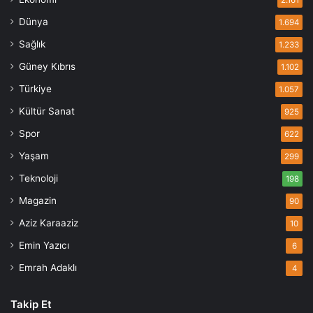
Dünya
1.694
Sağlık
1.233
Güney Kıbrıs
1.102
Türkiye
1.057
Kültür Sanat
925
Spor
622
Yaşam
299
Teknoloji
198
Magazin
90
Aziz Karaaziz
10
Emin Yazıcı
6
Emrah Adaklı
4
Takip Et