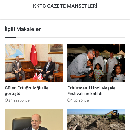
KKTC GAZETE MANŞETLERİ
İlgili Makaleler
Güler, Ertuğruloğlu ile
Erhürman 11’inci Meşale
görüştü
Festivali’ne katıldı
24 saat önce
1 gün önce