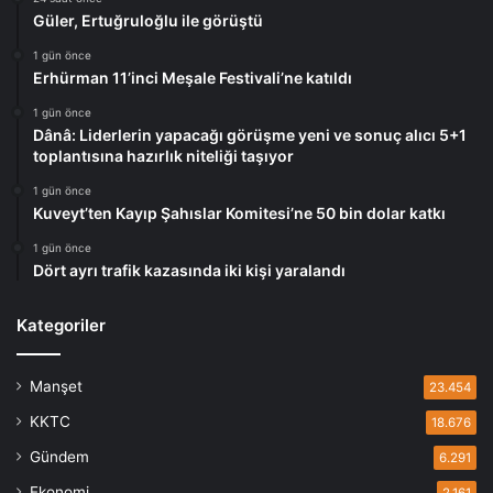
Güler, Ertuğruloğlu ile görüştü
1 gün önce
Erhürman 11’inci Meşale Festivali’ne katıldı
1 gün önce
Dânâ: Liderlerin yapacağı görüşme yeni ve sonuç alıcı 5+1
toplantısına hazırlık niteliği taşıyor
1 gün önce
Kuveyt’ten Kayıp Şahıslar Komitesi’ne 50 bin dolar katkı
1 gün önce
Dört ayrı trafik kazasında iki kişi yaralandı
Kategoriler
Manşet
23.454
KKTC
18.676
Gündem
6.291
Ekonomi
2.161