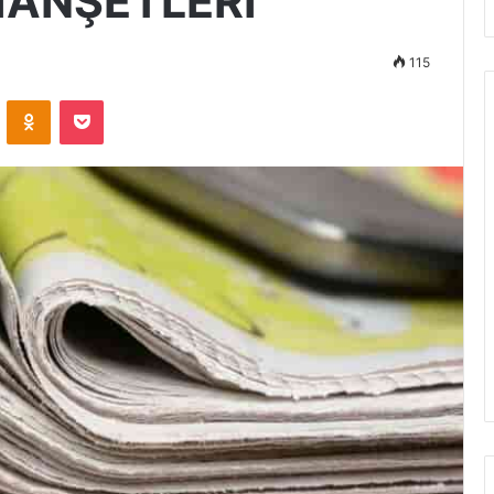
MANŞETLERİ
115
VKontakte
Odnoklassniki
Pocket