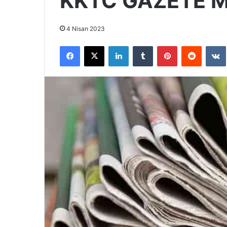
KKTC GAZETE 
4 Nisan 2023
Facebook
X
LinkedIn
Tumblr
Pinterest
Reddit