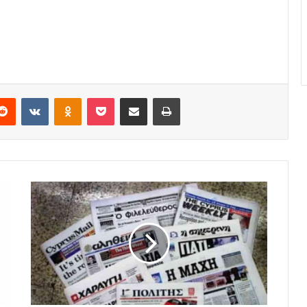
erest
Reddit
VKontakte
Odnoklassniki
Pocket
E-Posta ile paylaş
Yazdır
RUM
BASIN
ÖZETLERİ