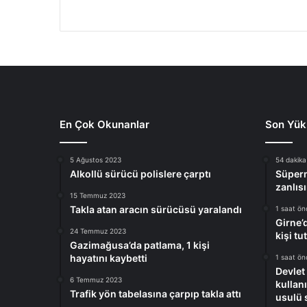
En Çok Okunanlar
Son Yük
5 Ağustos 2023
54 dakik
Alkollü sürücü polislere çarptı
Süperm
zanlıs
15 Temmuz 2023
Takla atan aracın sürücüsü yaralandı
1 saat ön
Girne’
24 Temmuz 2023
kişi tu
Gazimağusa’da patlama, 1 kişi
hayatını kaybetti
1 saat ön
Devlet
6 Temmuz 2023
kullan
Trafik yön tabelasına çarpıp takla attı
usulü 