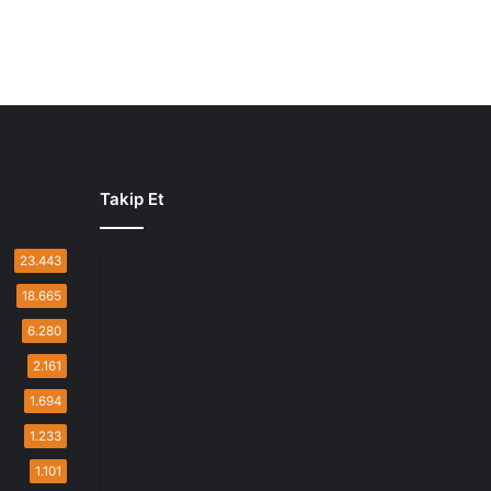
Takip Et
23.443
18.665
6.280
2.161
1.694
1.233
1.101