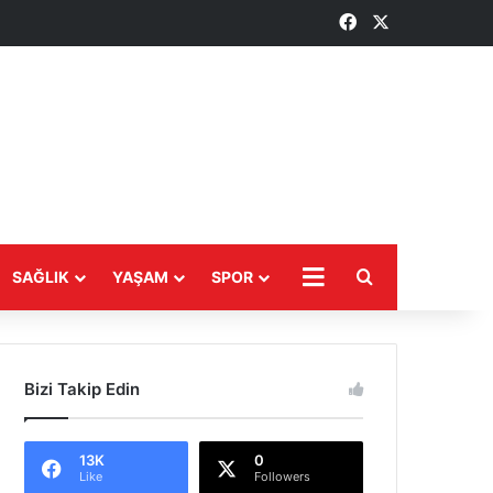
Facebook
X
Arama yap ...
DAHA
SAĞLIK
YAŞAM
SPOR
Bizi Takip Edin
13K
0
Like
Followers