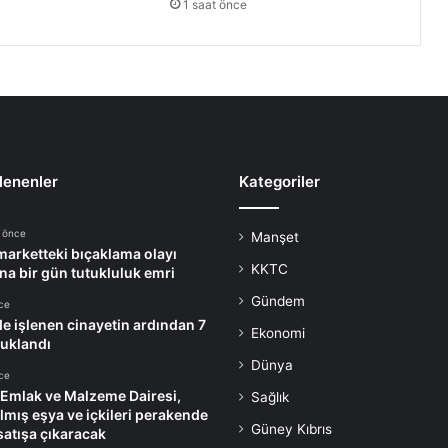
1 saat önce
lenenler
Kategoriler
a önce
Manşet
arketteki bıçaklama olayı
KKTC
ına bir gün tutukluluk emri
Gündem
ce
de işlenen cinayetin ardından 7
Ekonomi
tuklandı
Dünya
ce
 Emlak ve Malzeme Dairesi,
Sağlık
ılmış eşya ve içkileri perakende
Güney Kıbrıs
satışa çıkaracak