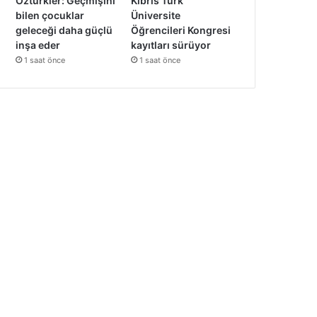
Öztürkler: Geçmişini
Kıbrıs Türk
bilen çocuklar
Üniversite
geleceği daha güçlü
Öğrencileri Kongresi
inşa eder
kayıtları sürüyor
1 saat önce
1 saat önce