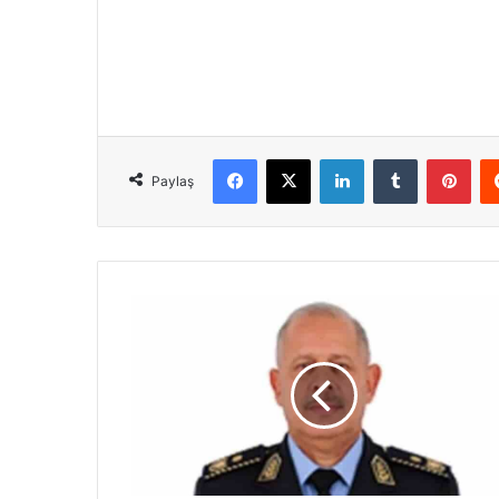
Facebook
X
LinkedIn
Tumblr
Pint
Paylaş
Polis
Genel
Müdürlüğüne
Kasım
Kuni
atandı