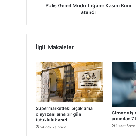
Polis Genel Müdürlüğüne Kasım Kuni
atandı
İlgili Makaleler
Süpermarketteki bıçaklama
Girne’de iş
olayı zanlısına bir gün
ardından 7 k
tutukluluk emri
1 saat önce
54 dakika önce