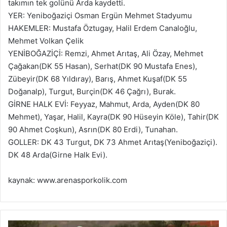
takımın tek golünü Arda kaydetti.
YER: Yeniboğaziçi Osman Ergün Mehmet Stadyumu
HAKEMLER: Mustafa Öztugay, Halil Erdem Canaloğlu,
Mehmet Volkan Çelik
YENİBOĞAZİÇİ: Remzi, Ahmet Arıtaş, Ali Özay, Mehmet
Çağakan(DK 55 Hasan), Serhat(DK 90 Mustafa Enes),
Zübeyir(DK 68 Yıldıray), Barış, Ahmet Kuşaf(DK 55
Doğanalp), Turgut, Burçin(DK 46 Çağrı), Burak.
GİRNE HALK EVİ: Feyyaz, Mahmut, Arda, Ayden(DK 80
Mehmet), Yaşar, Halil, Kayra(DK 90 Hüseyin Köle), Tahir(DK
90 Ahmet Coşkun), Asrın(DK 80 Erdi), Tunahan.
GOLLER: DK 43 Turgut, DK 73 Ahmet Arıtaş(Yeniboğaziçi).
DK 48 Arda(Girne Halk Evi).
kaynak: www.arenasporkolik.com
Dikmen’den