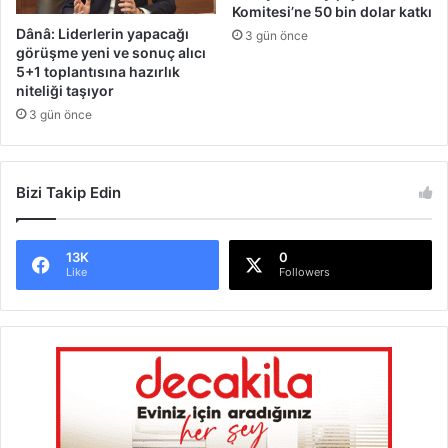
Komitesi’ne 50 bin dolar katkı
Dânâ: Liderlerin yapacağı
3 gün önce
görüşme yeni ve sonuç alıcı
5+1 toplantısına hazırlık
niteliği taşıyor
3 gün önce
Bizi Takip Edin
13K
0
Like
Followers