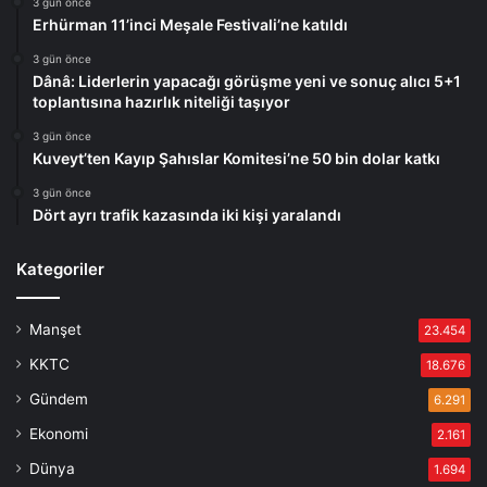
3 gün önce
Erhürman 11’inci Meşale Festivali’ne katıldı
3 gün önce
Dânâ: Liderlerin yapacağı görüşme yeni ve sonuç alıcı 5+1
toplantısına hazırlık niteliği taşıyor
3 gün önce
Kuveyt’ten Kayıp Şahıslar Komitesi’ne 50 bin dolar katkı
3 gün önce
Dört ayrı trafik kazasında iki kişi yaralandı
Kategoriler
Manşet
23.454
KKTC
18.676
Gündem
6.291
Ekonomi
2.161
Dünya
1.694