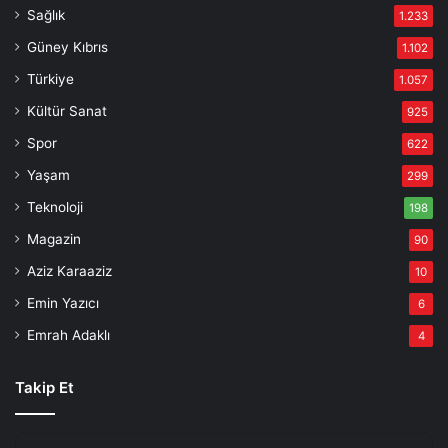
Sağlık
1.233
Güney Kıbrıs
1.102
Türkiye
1.057
Kültür Sanat
925
Spor
622
Yaşam
299
Teknoloji
198
Magazin
90
Aziz Karaaziz
10
Emin Yazıcı
6
Emrah Adaklı
4
Takip Et