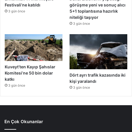
Festivali’ne katıldı
görüşme yeni ve sonuç alıcı
5+1 toplantısına hazırlık
3 gün önce
niteliği taşıyor
3 gün önce
Kuveyt’ten Kayıp Şahıslar
Komitesi’ne 50 bin dolar
Dört ayrı trafik kazasında iki
katkı
kişi yaralandı
3 gün önce
3 gün önce
En Çok Okunanlar