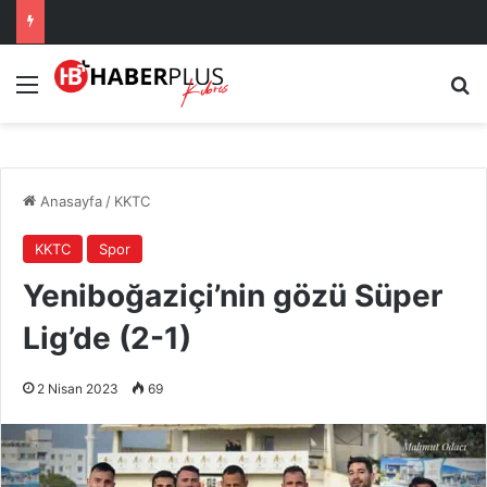
Menü
Ar
Anasayfa
/
KKTC
KKTC
Spor
Yeniboğaziçi’nin gözü Süper
Lig’de (2-1)
2 Nisan 2023
69