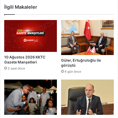
ı
e
İlgili Makaleler
e
l
l
l
e
e
k
b
t
a
r
y
i
r
ğ
a
e
m
m
10 Ağustos 2026 KKTC
l
Güler, Ertuğruloğlu ile
Gazete Manşetleri
a
a
görüştü
h
ş
3 saat önce
4 gün önce
k
t
u
ı
m
e
t
m
e
k
i