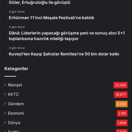
Güler, Ertuğruloğlu ile görüştü
4 gün önce
Erhürman 11’inci Meşale Festivali’ne katıldı
4 gün önce
Dânâ: Liderlerin yapacağı görüşme yeni ve sonuç alıcı 5+1
toplantısına hazırlık niteliği taşıyor
4 gün önce
Kuveyt’ten Kayıp Şahıslar Komitesi’ne 50 bin dolar katkı
Kategoriler
Manşet
23.455
KKTC
18.677
Gündem
6.292
Ekonomi
2.161
Dünya
1.694