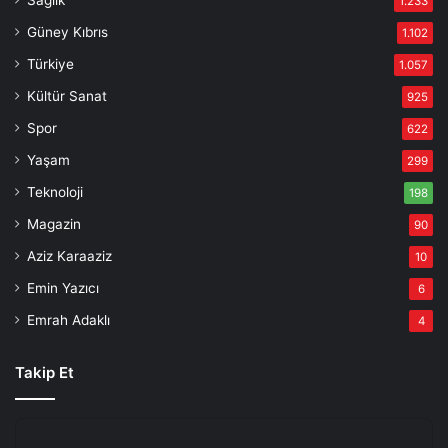
Sağlık
1.233
Güney Kıbrıs
1.102
Türkiye
1.057
Kültür Sanat
925
Spor
622
Yaşam
299
Teknoloji
198
Magazin
90
Aziz Karaaziz
10
Emin Yazıcı
6
Emrah Adaklı
4
Takip Et