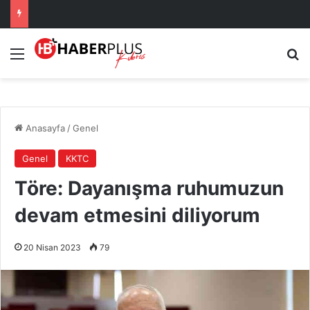
Menü
A
Anasayfa
/
Genel
Genel
KKTC
Töre: Dayanışma ruhumuzun
devam etmesini diliyorum
20 Nisan 2023
79