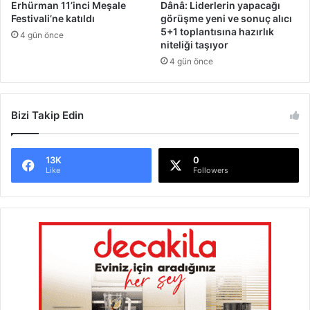
Erhürman 11’inci Meşale
Dânâ: Liderlerin yapacağı
s
Festivali’ne katıldı
görüşme yeni ve sonuç alıcı
t
5+1 toplantısına hazırlık
4 gün önce
i
niteliği taşıyor
y
4 gün önce
o
r
l
Bizi Takip Edin
a
r
13K
0
Like
Followers