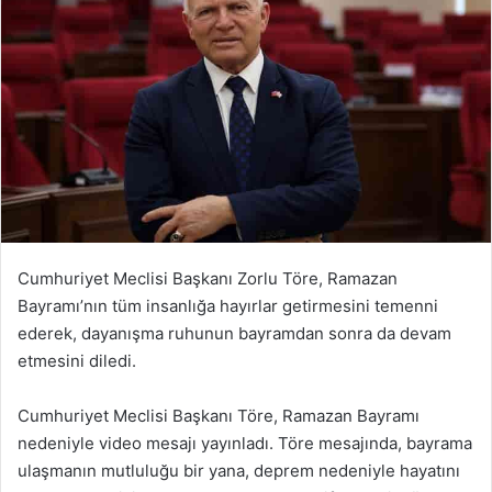
Cumhuriyet Meclisi Başkanı Zorlu Töre, Ramazan
Bayramı’nın tüm insanlığa hayırlar getirmesini temenni
ederek, dayanışma ruhunun bayramdan sonra da devam
etmesini diledi.
Cumhuriyet Meclisi Başkanı Töre, Ramazan Bayramı
nedeniyle video mesajı yayınladı. Töre mesajında, bayrama
ulaşmanın mutluluğu bir yana, deprem nedeniyle hayatını