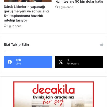
Komitesi’ne 50 bin dolar katkı
a
Dânâ: Liderlerin yapacağı
1 gün önce
p
görüşme yeni ve sonuç alıcı
ı
5+1 toplantısına hazırlık
l
niteliği taşıyor
ı
1 gün önce
y
o
r
Bizi Takip Edin
13K
0
Like
Followers