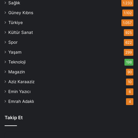
Sağlık
1.233
Güney Kıbrıs
1.102
Türkiye
1.057
Kültür Sanat
925
Spor
622
Yaşam
299
Teknoloji
198
Magazin
90
Aziz Karaaziz
10
Emin Yazıcı
6
Emrah Adaklı
4
Takip Et