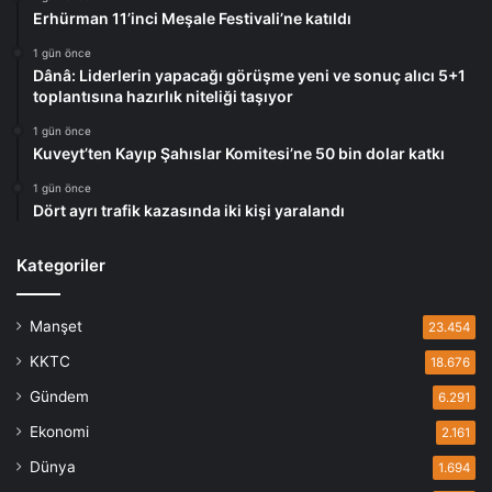
Erhürman 11’inci Meşale Festivali’ne katıldı
1 gün önce
Dânâ: Liderlerin yapacağı görüşme yeni ve sonuç alıcı 5+1
toplantısına hazırlık niteliği taşıyor
1 gün önce
Kuveyt’ten Kayıp Şahıslar Komitesi’ne 50 bin dolar katkı
1 gün önce
Dört ayrı trafik kazasında iki kişi yaralandı
Kategoriler
Manşet
23.454
KKTC
18.676
Gündem
6.291
Ekonomi
2.161
Dünya
1.694