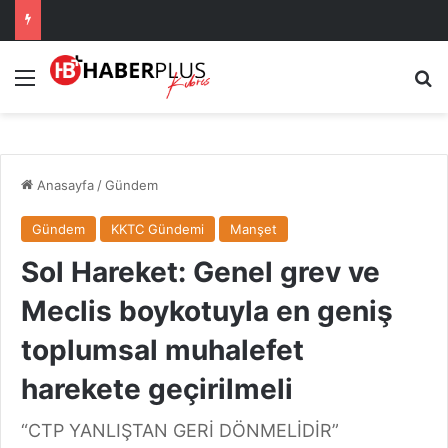
Menü
A
Anasayfa
/
Gündem
Gündem
KKTC Gündemi
Manşet
Sol Hareket: Genel grev ve
Meclis boykotuyla en geniş
toplumsal muhalefet
harekete geçirilmeli
“CTP YANLIŞTAN GERİ DÖNMELİDİR”