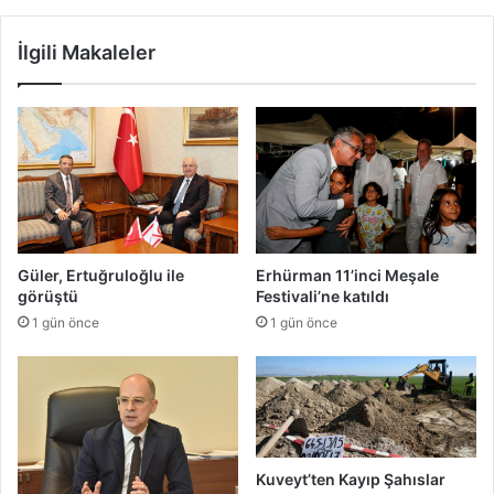
b
s
u
i
İlgili Makaleler
l
O
’
l
a
a
a
ğ
l
a
ı
n
n
K
m
o
a
n
d
g
Güler, Ertuğruloğlu ile
Erhürman 11’inci Meşale
ı
r
görüştü
Festivali’ne katıldı
e
1 gün önce
1 gün önce
s
i
y
a
r
ı
n
Kuveyt’ten Kayıp Şahıslar
y