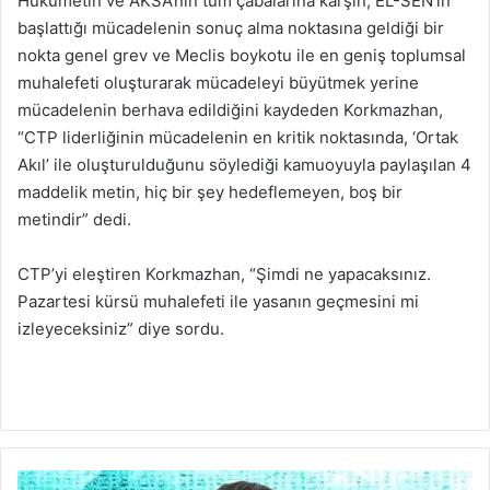
Hükümetin ve AKSA’nın tüm çabalarına karşın, EL-SEN’in
başlattığı mücadelenin sonuç alma noktasına geldiği bir
nokta genel grev ve Meclis boykotu ile en geniş toplumsal
muhalefeti oluşturarak mücadeleyi büyütmek yerine
mücadelenin berhava edildiğini kaydeden Korkmazhan,
“CTP liderliğinin mücadelenin en kritik noktasında, ‘Ortak
Akıl’ ile oluşturulduğunu söylediği kamuoyuyla paylaşılan 4
maddelik metin, hiç bir şey hedeflemeyen, boş bir
metindir” dedi.
CTP’yi eleştiren Korkmazhan, “Şimdi ne yapacaksınız.
Pazartesi kürsü muhalefeti ile yasanın geçmesini mi
izleyeceksiniz” diye sordu.
G