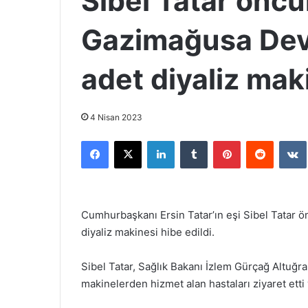
Sibel Tatar önc
Gazimağusa Devl
adet diyaliz maki
4 Nisan 2023
Facebook
X
LinkedIn
Tumblr
Pinterest
Reddit
Cumhurbaşkanı Ersin Tatar’ın eşi Sibel Tatar
diyaliz makinesi hibe edildi.
Sibel Tatar, Sağlık Bakanı İzlem Gürçağ Altuğra
makinelerden hizmet alan hastaları ziyaret etti 