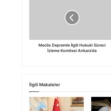
Depremle
İlgili
Hukuki
Süreci
İzleme
Komitesi
Ankara’da
Meclis Depremle İlgili Hukuki Süreci
İzleme Komitesi Ankara’da
İlgili Makaleler