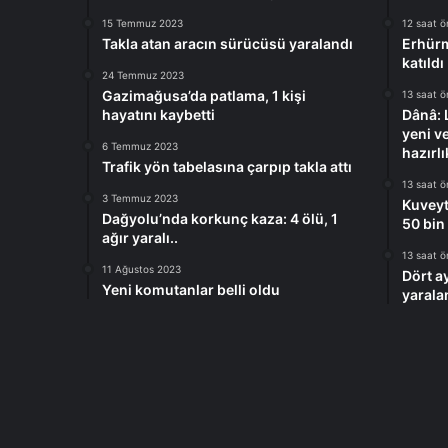
15 Temmuz 2023
12 saat 
Takla atan aracın sürücüsü yaralandı
Erhürm
katıldı
24 Temmuz 2023
Gazimağusa’da patlama, 1 kişi
13 saat 
hayatını kaybetti
Dânâ: 
yeni v
6 Temmuz 2023
hazırlı
Trafik yön tabelasına çarpıp takla attı
13 saat 
3 Temmuz 2023
Kuveyt
Dağyolu’nda korkunç kaza: 4 ölü, 1
50 bin 
ağır yaralı..
13 saat 
11 Ağustos 2023
Dört ay
Yeni komutanlar belli oldu
yarala