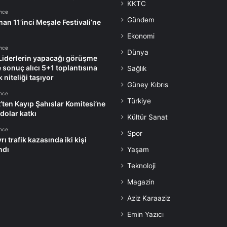
KKTC
önce
Gündem
an 11’inci Meşale Festivali’ne
Ekonomi
önce
Dünya
Liderlerin yapacağı görüşme
e sonuç alıcı 5+1 toplantısına
Sağlık
k niteliği taşıyor
Güney Kıbrıs
önce
Türkiye
’ten Kayıp Şahıslar Komitesi’ne
dolar katkı
Kültür Sanat
önce
Spor
rı trafik kazasında iki kişi
ndı
Yaşam
Teknoloji
Magazin
Aziz Karaaziz
Emin Yazıcı