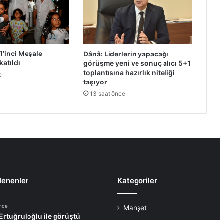
’inci Meşale
Dânâ: Liderlerin yapacağı
katıldı
görüşme yeni ve sonuç alıcı 5+1
toplantısına hazırlık niteliği
e
taşıyor
13 saat önce
lenenler
Kategoriler
önce
Manşet
 Ertuğruloğlu ile görüştü