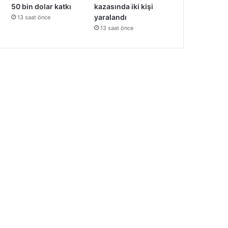
kazasında iki kişi
50 bin dolar katkı
yaralandı
13 saat önce
13 saat önce