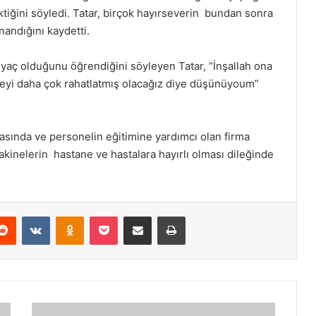
iğini söyledi. Tatar, birçok hayırseverin bundan sonra
nandığını kaydetti.
yaç olduğunu öğrendiğini söyleyen Tatar, “İnşallah ona
aneyi daha çok rahatlatmış olacağız diye düşünüyoum”
masında ve personelin eğitimine yardımcı olan firma
 makinelerin hastane ve hastalara hayırlı olması dileğinde
erest
Reddit
VKontakte
Odnoklassniki
Pocket
E-Posta ile paylaş
Yazdır
Makine