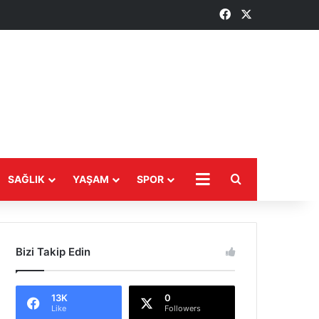
Facebook
X
Arama yap ...
DAHA
SAĞLIK
YAŞAM
SPOR
Bizi Takip Edin
13K
0
Like
Followers