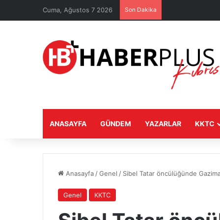
Cuma, Ağustos 7 2026
Son Dakika
ANASAYFA
GÜNDEM
YAZARLAR
KKTC
Anasayfa
/
Genel
/
Sibel Tatar öncülüğünde Gazimağ
Genel
KKTC