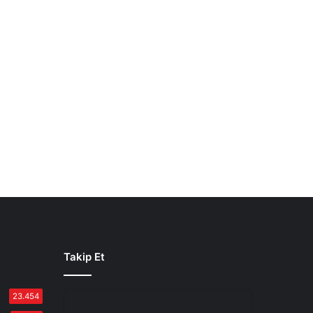
Takip Et
23.454