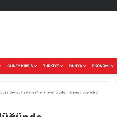
GÜNEY KIBRIS
TÜRKIYE
DÜNYA
EKONOMI
usa Devlet Hastanesi’ne iki adet diyaliz makinesi hibe edildi