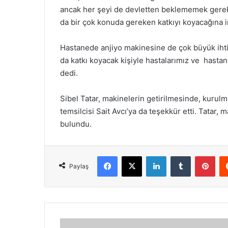
ancak her şeyi de devletten beklememek gerekt
da bir çok konuda gereken katkıyı koyacağına i
Hastanede anjiyo makinesine de çok büyük ihti
da katkı koyacak kişiyle hastalarımız ve hast
dedi.
Sibel Tatar, makinelerin getirilmesinde, kurul
temsilcisi Sait Avcı’ya da teşekkür etti. Tatar,
bulundu.
Facebook
X
LinkedIn
Tumblr
Pint
Paylaş
Meclis