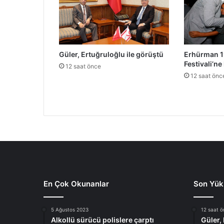
Güler, Ertuğruloğlu ile görüştü
Erhürman 11
Festivali’ne 
12 saat önce
12 saat önc
En Çok Okunanlar
Son Yük
5 Ağustos 2023
12 saat 
Alkollü sürücü polislere çarptı
Güler,