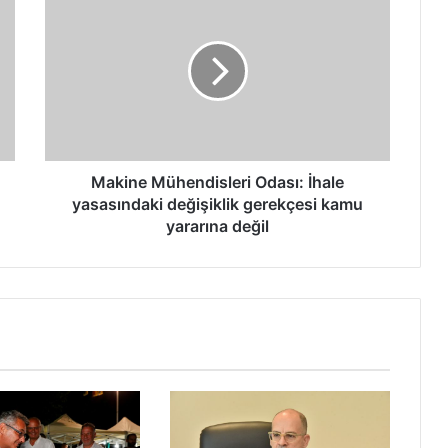
Mühendisleri
Odası:
İhale
yasasındaki
değişiklik
gerekçesi
kamu
yararına
değil
Makine Mühendisleri Odası: İhale
yasasındaki değişiklik gerekçesi kamu
yararına değil