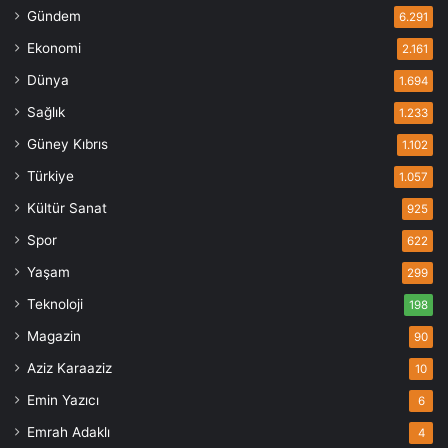
Gündem
6.291
Ekonomi
2.161
Dünya
1.694
Sağlık
1.233
Güney Kıbrıs
1.102
Türkiye
1.057
Kültür Sanat
925
Spor
622
Yaşam
299
Teknoloji
198
Magazin
90
Aziz Karaaziz
10
Emin Yazıcı
6
Emrah Adaklı
4