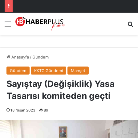
Menü
A
Anasayfa
/
Gündem
Gündem
KKTC Gündemi
Manşet
Sayıştay (Değişiklik) Yasa
Tasarısı komiteden geçti
18 Nisan 2023
89