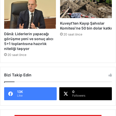
a
l
n
ı
d
s
ı
e
Kuveyt’ten Kayıp Şahıslar
m
Komitesi’ne 50 bin dolar katkı
i
Dânâ: Liderlerin yapacağı
20 saat önce
n
görüşme yeni ve sonuç alıcı
e
5+1 toplantısına hazırlık
r
niteliği taşıyor
l
20 saat önce
e
r
g
Bizi Takip Edin
e
r
ç
e
13K
0
Like
Followers
k
l
e
ş