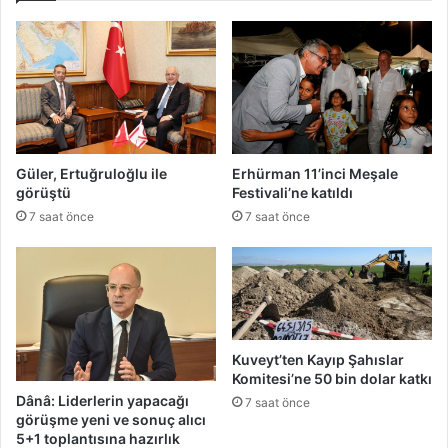
Güler, Ertuğruloğlu ile
Erhürman 11’inci Meşale
görüştü
Festivali’ne katıldı
7 saat önce
7 saat önce
Kuveyt’ten Kayıp Şahıslar
Komitesi’ne 50 bin dolar katkı
Dânâ: Liderlerin yapacağı
7 saat önce
görüşme yeni ve sonuç alıcı
5+1 toplantısına hazırlık