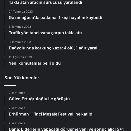
Takla atan aracın sürücüsü yaralandı
24 Temmuz 2023
Gazimağusa’da patlama, 1 kişi hayatını kaybetti
6 Temmuz 2023
Trafik yön tabelasına çarpıp takla attı
3 Temmuz 2023
Dağyolu’nda korkunç kaza: 4 ölü, 1 ağır yaralı..
11 Ağustos 2023
Yeni komutanlar belli oldu
Son Yüklenenler
7 saat önce
Güler, Ertuğruloğlu ile görüştü
7 saat önce
Erhürman 11’inci Meşale Festivali’ne katıldı
7 saat önce
Dânâ: Liderlerin yapacağı görüşme yeni ve sonuç alıcı 5+1