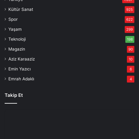
Kültür Sanat
925
Spor
622
Yaşam
299
Teknoloji
198
Magazin
90
Aziz Karaaziz
10
Emin Yazıcı
6
Emrah Adaklı
4
Takip Et