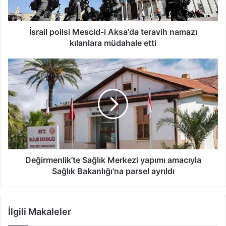
kılanlara
müdahale
etti
İsrail polisi Mescid-i Aksa'da teravih namazı
kılanlara müdahale etti
Değirmenlik’te
Sağlık
Merkezi
yapımı
amacıyla
Sağlık
Bakanlığı'na
parsel
ayrıldı
Değirmenlik’te Sağlık Merkezi yapımı amacıyla
Sağlık Bakanlığı'na parsel ayrıldı
İlgili Makaleler