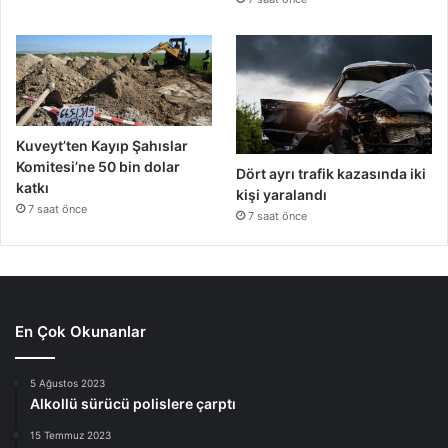
Kuveyt’ten Kayıp Şahıslar
Komitesi’ne 50 bin dolar
Dört ayrı trafik kazasında iki
katkı
kişi yaralandı
7 saat önce
7 saat önce
En Çok Okunanlar
5 Ağustos 2023
Alkollü sürücü polislere çarptı
15 Temmuz 2023