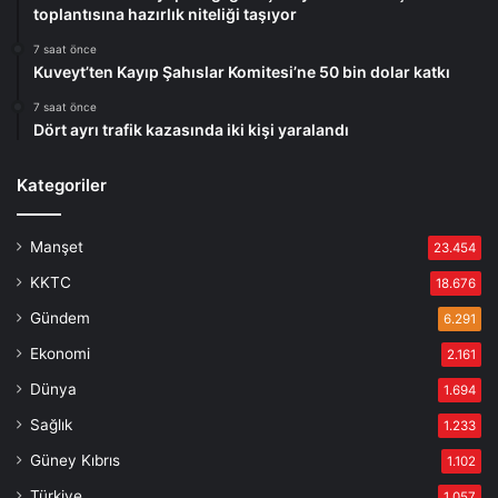
toplantısına hazırlık niteliği taşıyor
7 saat önce
Kuveyt’ten Kayıp Şahıslar Komitesi’ne 50 bin dolar katkı
7 saat önce
Dört ayrı trafik kazasında iki kişi yaralandı
Kategoriler
Manşet
23.454
KKTC
18.676
Gündem
6.291
Ekonomi
2.161
Dünya
1.694
Sağlık
1.233
Güney Kıbrıs
1.102
Türkiye
1.057