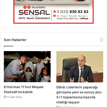
a
i
l
ı
b
a
l
ı
k
Son Haberler
ç
ı
k
u
r
t
a
r
ı
l
Erhürman 11’inci Meşale
Dânâ: Liderlerin yapacağı
d
Festivali’ne katıldı
görüşme yeni ve sonuç alıcı
ı
5+1 toplantısına hazırlık
11 saat önce
niteliği taşıyor