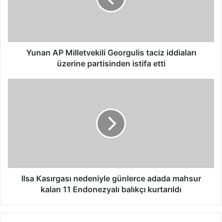
A
P
M
i
l
Yunan AP Milletvekili Georgulis taciz iddiaları
l
üzerine partisinden istifa etti
e
t
I
v
l
e
s
k
a
i
K
l
a
i
s
G
ı
e
r
o
g
Ilsa Kasırgası nedeniyle günlerce adada mahsur
r
a
kalan 11 Endonezyalı balıkçı kurtarıldı
g
s
u
ı
l
n