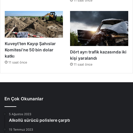
11 saat önce
Kuveyt’ten Kayıp Şahıslar
Komitesi’ne 50 bin dolar
Dört ayrı trafik kazasında iki
katkı
kişi yaralandı
11 saat önce
11 saat önce
En Çok Okunanlar
5 Ağustos 2023
Alkollü sürücü polislere çarptı
15 Temmuz 2023