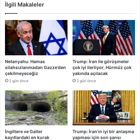
İlgili Makaleler
i
e
s
d
t
e
a
n
c
i
i
y
z
l
i
e
d
g
Netanyahu: Hamas
Trump: İran ile görüşmeler
d
ü
silahsızlanmadan Gazze’den
çok iyi ilerliyor, Hürmüz çok
i
n
çekilmeyeceğiz
yakında açılacak
a
l
2 gün önce
2 gün önce
l
e
a
r
r
c
ı
e
ü
a
z
d
e
a
r
d
İngiltere ve Galler
Trump: İran’ın iyi bir anlaşma
i
a
kayıtlardaki en kurak
yapması için son şansı