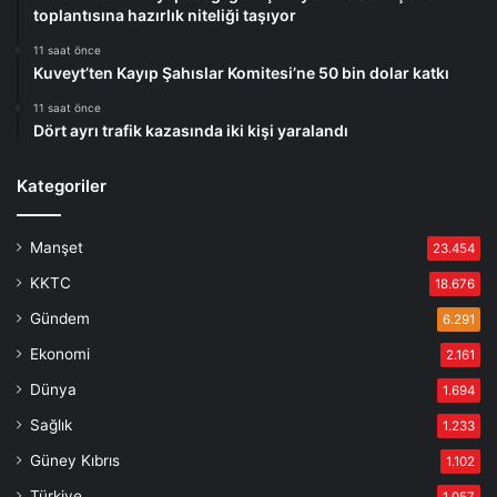
toplantısına hazırlık niteliği taşıyor
11 saat önce
Kuveyt’ten Kayıp Şahıslar Komitesi’ne 50 bin dolar katkı
11 saat önce
Dört ayrı trafik kazasında iki kişi yaralandı
Kategoriler
Manşet
23.454
KKTC
18.676
Gündem
6.291
Ekonomi
2.161
Dünya
1.694
Sağlık
1.233
Güney Kıbrıs
1.102
Türkiye