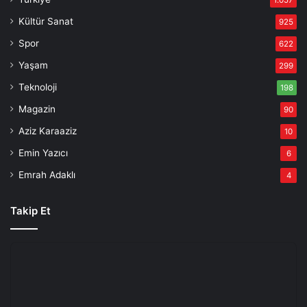
1.057
Kültür Sanat
925
Spor
622
Yaşam
299
Teknoloji
198
Magazin
90
Aziz Karaaziz
10
Emin Yazıcı
6
Emrah Adaklı
4
Takip Et