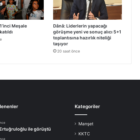
r
i
h
e
’inci Meşale
Dânâ: Liderlerin yapacağı
l
katıldı
görüşme yeni ve sonuç alıcı 5+1
i
toplantısına hazırlık niteliği
e
k
taşıyor
o
20 saat önce
p
t
e
r
i
n
5
m
ü
lenenler
Kategoriler
r
e
önce
Manşet
t
 Ertuğruloğlu ile görüştü
t
KKTC
e
önce