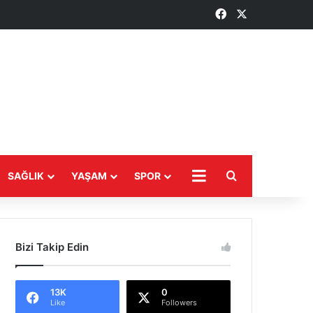
Facebook
X
Arama yap ...
SAĞLIK
YAŞAM
SPOR
DAHA
Bizi Takip Edin
13K
0
Like
Followers