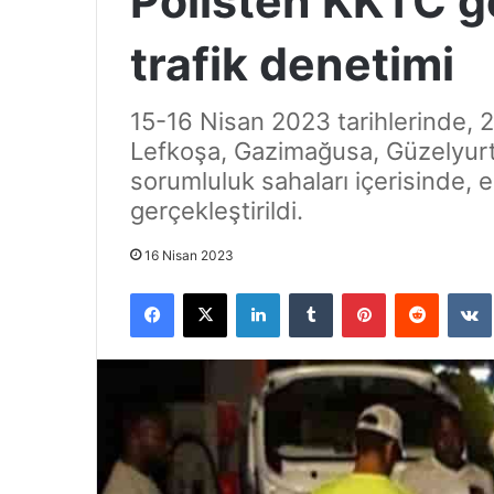
Polisten KKTC g
trafik denetimi
15-16 Nisan 2023 tarihlerinde, 
Lefkoşa, Gazimağusa, Güzelyurt 
sorumluluk sahaları içerisinde, e
gerçekleştirildi.
16 Nisan 2023
Facebook
X
LinkedIn
Tumblr
Pinterest
Reddit
VK