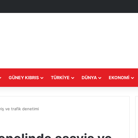
GÜNEY KIBRIS
TÜRKIYE
DÜNYA
EKONOMI
iş ve trafik denetimi