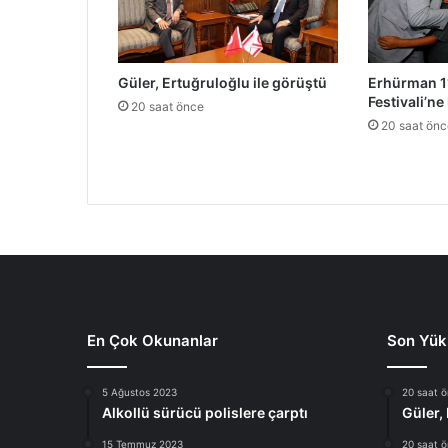
ı
s
ı
Güler, Ertuğruloğlu ile görüştü
Erhürman 11
Festivali’ne 
20 saat önce
20 saat önc
En Çok Okunanlar
Son Yük
5 Ağustos 2023
20 saat 
Alkollü sürücü polislere çarptı
Güler,
15 Temmuz 2023
20 saat 