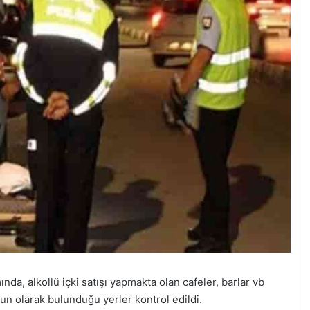
da, alkollü içki satışı yapmakta olan cafeler, barlar vb
ğun olarak bulunduğu yerler kontrol edildi.