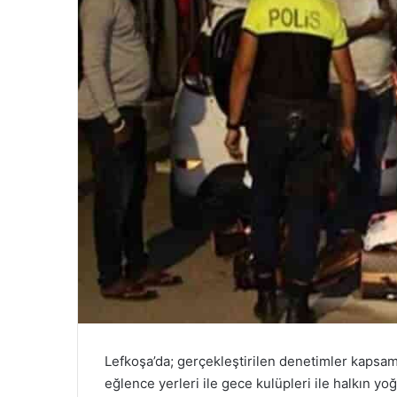
Lefkoşa’da; gerçekleştirilen denetimler kapsamın
eğlence yerleri ile gece kulüpleri ile halkın yo