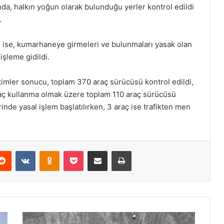
nda, halkın yoğun olarak bulunduğu yerler kontrol edildi
.
 ise, kumarhaneye girmeleri ve bulunmaları yasak olan
işleme gidildi.
etimler sonucu, toplam 370 araç sürücüsü kontrol edildi,
 araç kullanma olmak üzere toplam 110 araç sürücüsü
rinde yasal işlem başlatılırken, 3 araç ise trafikten men
Reddit
VKontakte
Odnoklassniki
Pocket
E-Posta ile paylaş
Yazdır
J