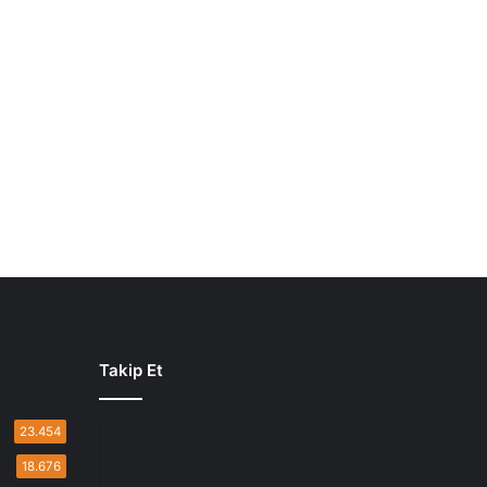
Takip Et
23.454
18.676