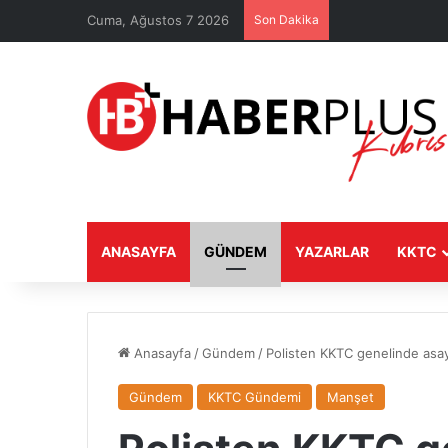
Cuma, Ağustos 7 2026
Son Dakika
ANASAYFA
GÜNDEM
YAZARLAR
KKTC
Anasayfa
/
Gündem
/
Polisten KKTC genelinde asay
Gündem
KKTC Gündemi
Manşet