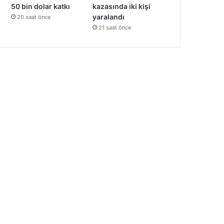
kazasında iki kişi
50 bin dolar katkı
yaralandı
20 saat önce
21 saat önce