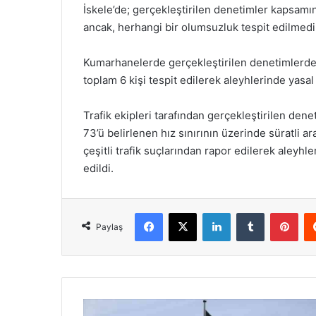
İskele’de; gerçekleştirilen denetimler kapsamı
ancak, herhangi bir olumsuzluk tespit edilmedi
Kumarhanelerde gerçekleştirilen denetimlerde
toplam 6 kişi tespit edilerek aleyhlerinde yasal 
Trafik ekipleri tarafından gerçekleştirilen den
73’ü belirlenen hız sınırının üzerinde süratli
çeşitli trafik suçlarından rapor edilerek aleyhle
edildi.
Facebook
X
LinkedIn
Tumblr
Pinterest
Paylaş
A