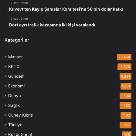
12 saat önce
Kuveyt’ten Kayıp Şahıslar Komitesi’ne 50 bin dolar katkı
12 saat önce
Dört ayrı trafik kazasında iki kişi yaralandı
Kategoriler
Manşet
23.454
KKTC
18.676
Gündem
6.291
Ekonomi
2.161
Dünya
1.694
Sağlık
1.233
Güney Kıbrıs
1.102
Türkiye
1.057
Kültür Sanat
925