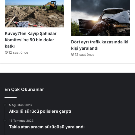
Kuveyt’ten Kayıp Şahıslar
Komitesi’ne 50 bin dolar
Dört ayrı trafik kazasında iki
katkı
kişi yaralandı
12 saat önce
12 saat önce
En Çok Okunanlar
5 Ağustos 2023
Alkollü sürücü polislere çarptı
15 Temmuz 2023
Takla atan aracın sürücüsü yaralandı