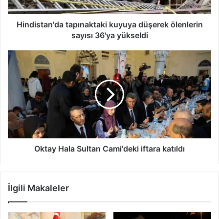
yükseldi
Hindistan'da tapınaktaki kuyuya düşerek ölenlerin
sayısı 36'ya yükseldi
Oktay
Hala
Sultan
Cami'deki
iftara
katıldı
Oktay Hala Sultan Cami'deki iftara katıldı
İlgili Makaleler