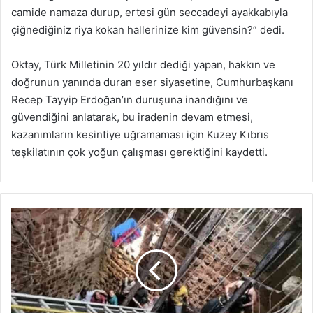
camide namaza durup, ertesi gün seccadeyi ayakkabıyla
çiğnediğiniz riya kokan hallerinize kim güvensin?” dedi.
Oktay, Türk Milletinin 20 yıldır dediği yapan, hakkın ve
doğrunun yanında duran eser siyasetine, Cumhurbaşkanı
Recep Tayyip Erdoğan’ın duruşuna inandığını ve
güvendiğini anlatarak, bu iradenin devam etmesi,
kazanımların kesintiye uğramaması için Kuzey Kıbrıs
teşkilatının çok yoğun çalışması gerektiğini kaydetti.
Hindistan'da
tapınaktaki
kuyuya
düşerek
ölenlerin
sayısı
36'ya