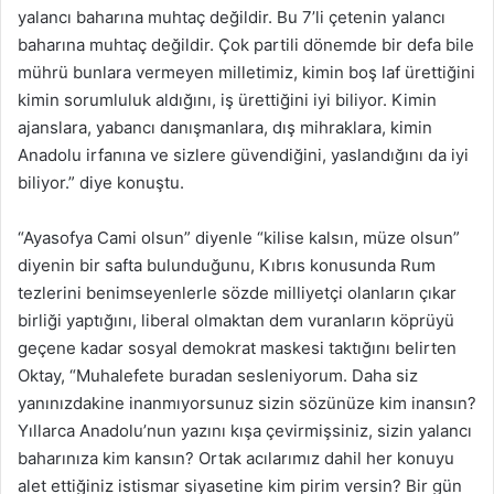
yalancı baharına muhtaç değildir. Bu 7’li çetenin yalancı
baharına muhtaç değildir. Çok partili dönemde bir defa bile
mührü bunlara vermeyen milletimiz, kimin boş laf ürettiğini
kimin sorumluluk aldığını, iş ürettiğini iyi biliyor. Kimin
ajanslara, yabancı danışmanlara, dış mihraklara, kimin
Anadolu irfanına ve sizlere güvendiğini, yaslandığını da iyi
biliyor.” diye konuştu.
“Ayasofya Cami olsun” diyenle “kilise kalsın, müze olsun”
diyenin bir safta bulunduğunu, Kıbrıs konusunda Rum
tezlerini benimseyenlerle sözde milliyetçi olanların çıkar
birliği yaptığını, liberal olmaktan dem vuranların köprüyü
geçene kadar sosyal demokrat maskesi taktığını belirten
Oktay, “Muhalefete buradan sesleniyorum. Daha siz
yanınızdakine inanmıyorsunuz sizin sözünüze kim inansın?
Yıllarca Anadolu’nun yazını kışa çevirmişsiniz, sizin yalancı
baharınıza kim kansın? Ortak acılarımız dahil her konuyu
alet ettiğiniz istismar siyasetine kim pirim versin? Bir gün