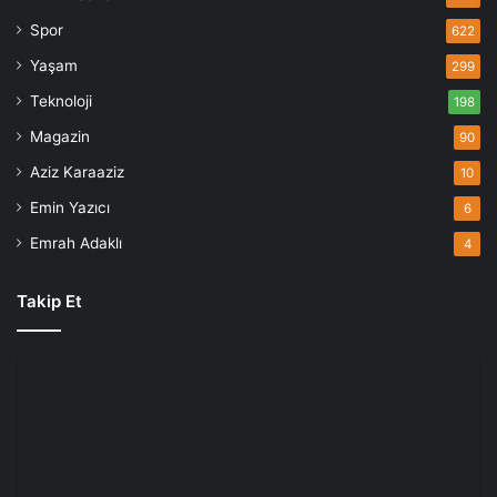
Spor
622
Yaşam
299
Teknoloji
198
Magazin
90
Aziz Karaaziz
10
Emin Yazıcı
6
Emrah Adaklı
4
Takip Et