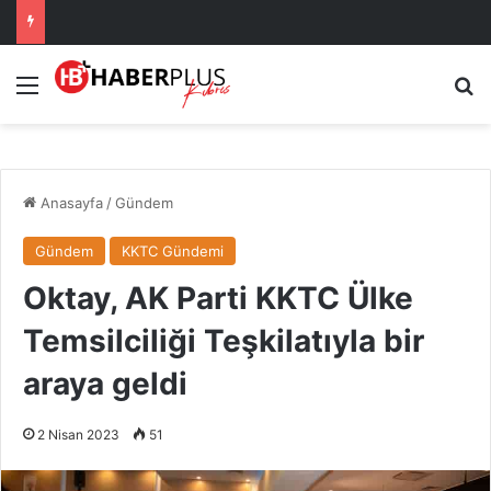
Menü
Ar
Anasayfa
/
Gündem
Gündem
KKTC Gündemi
Oktay, AK Parti KKTC Ülke
Temsilciliği Teşkilatıyla bir
araya geldi
2 Nisan 2023
51