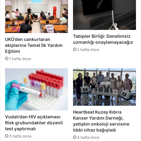
Tabipler Birliği: Denetimsiz
UKÜ’den cankurtaran
uzmanlığı onaylamayacağız
ekiplerine Temel İlk Yardım
2 hafta önce
Eğitimi
1 hafta önce
Heartbeat Kuzey Kıbrıs
Vudalı’dan HIV açıklaması:
Kanser Yardım Derneği,
Risk grubundakiler düzenli
yetişkin onkoloji servisine
test yaptırmalı
tıbbi cihaz bağışladı
3 hafta önce
4 hafta önce