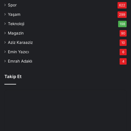
Spor
622
Yaşam
299
Teknoloji
198
Magazin
90
Aziz Karaaziz
10
Emin Yazıcı
6
Emrah Adaklı
4
Takip Et