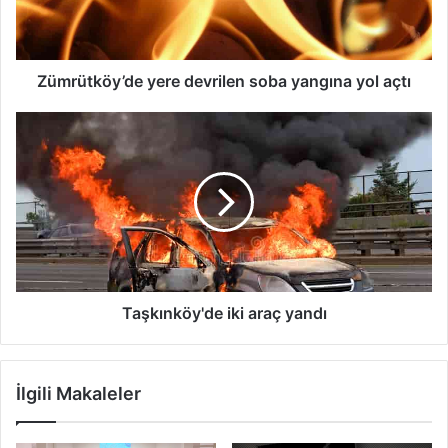
açtı
Zümrütköy’de yere devrilen soba yangına yol açtı
Taşkınköy'de
iki
araç
yandı
Taşkınköy'de iki araç yandı
İlgili Makaleler