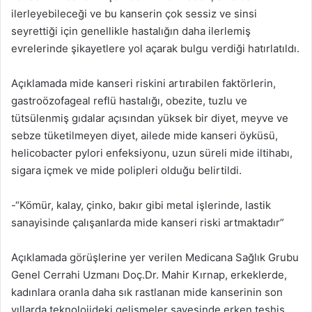
ilerleyebileceği ve bu kanserin çok sessiz ve sinsi
seyrettiği için genellikle hastalığın daha ilerlemiş
evrelerinde şikayetlere yol açarak bulgu verdiği hatırlatıldı.
Açıklamada mide kanseri riskini artırabilen faktörlerin,
gastroözofageal reflü hastalığı, obezite, tuzlu ve
tütsülenmiş gıdalar açısından yüksek bir diyet, meyve ve
sebze tüketilmeyen diyet, ailede mide kanseri öyküsü,
helicobacter pylori enfeksiyonu, uzun süreli mide iltihabı,
sigara içmek ve mide polipleri olduğu belirtildi.
-“Kömür, kalay, çinko, bakır gibi metal işlerinde, lastik
sanayisinde çalışanlarda mide kanseri riski artmaktadır”
Açıklamada görüşlerine yer verilen Medicana Sağlık Grubu
Genel Cerrahi Uzmanı Doç.Dr. Mahir Kırnap, erkeklerde,
kadınlara oranla daha sık rastlanan mide kanserinin son
yıllarda teknolojideki gelişmeler sayesinde erken teşhis