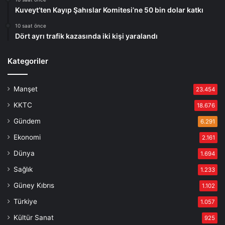
Kuveyt’ten Kayıp Şahıslar Komitesi’ne 50 bin dolar katkı
10 saat önce
Dört ayrı trafik kazasında iki kişi yaralandı
Kategoriler
Manşet
23.454
KKTC
18.676
Gündem
6.291
Ekonomi
2.161
Dünya
1.694
Sağlık
1.233
Güney Kıbrıs
1.102
Türkiye
1.057
Kültür Sanat
925