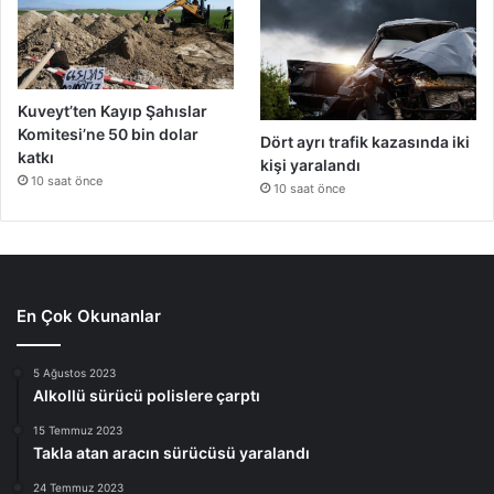
Kuveyt’ten Kayıp Şahıslar
Komitesi’ne 50 bin dolar
Dört ayrı trafik kazasında iki
katkı
kişi yaralandı
10 saat önce
10 saat önce
En Çok Okunanlar
5 Ağustos 2023
Alkollü sürücü polislere çarptı
15 Temmuz 2023
Takla atan aracın sürücüsü yaralandı
24 Temmuz 2023