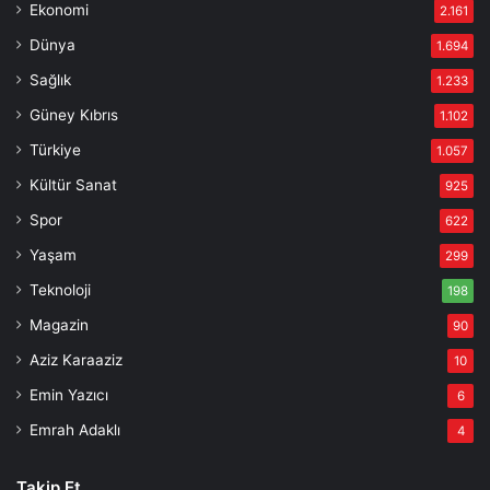
Ekonomi
2.161
Dünya
1.694
Sağlık
1.233
Güney Kıbrıs
1.102
Türkiye
1.057
Kültür Sanat
925
Spor
622
Yaşam
299
Teknoloji
198
Magazin
90
Aziz Karaaziz
10
Emin Yazıcı
6
Emrah Adaklı
4
Takip Et