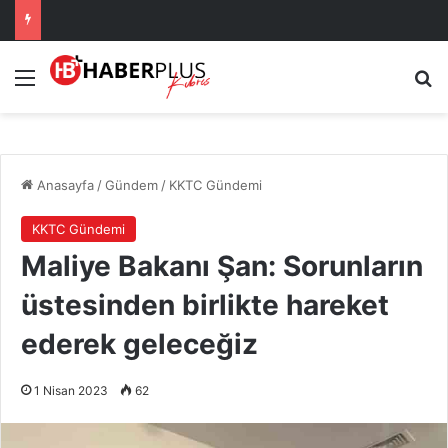
Menü
Ar
Anasayfa
/
Gündem
/
KKTC Gündemi
KKTC Gündemi
Maliye Bakanı Şan: Sorunların
üstesinden birlikte hareket
ederek geleceğiz
1 Nisan 2023
62