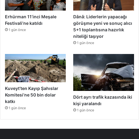
Erhürman 11’inci Meşale
Dânâ: Liderlerin yapacağı
Festivali’ne katıldı
görüşme yeni ve sonuç alıcı
5+1 toplantısına hazırlık
1 gün önce
niteliği taşıyor
1 gün önce
Kuveyt’ten Kayıp Şahıslar
Komitesi’ne 50 bin dolar
Dört ayrı trafik kazasında iki
katkı
kişi yaralandı
1 gün önce
1 gün önce