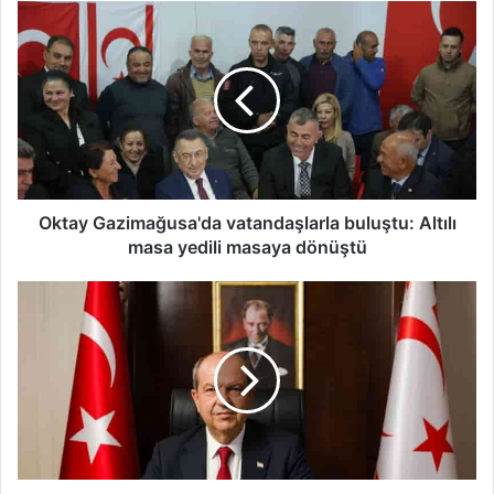
Oktay
Gazimağusa'da
vatandaşlarla
buluştu:
Altılı
masa
yedili
masaya
dönüştü
Oktay Gazimağusa'da vatandaşlarla buluştu: Altılı
masa yedili masaya dönüştü
Tatar:
EOKA
başta
olmak
üzere
tüm
terör
örgütlerini
lanetliyorum