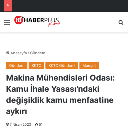
Menü
Ar
Anasayfa
/
Gündem
Gündem
KKTC
KKTC Gündemi
Manşet
Makina Mühendisleri Odası:
Kamu İhale Yasası’ndaki
değişiklik kamu menfaatine
aykırı
7 Nisan 2023
51