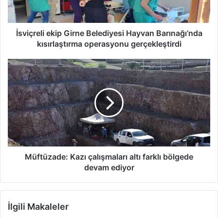
kısırlaştırma
operasyonu
gerçekleştirdi
İsviçreli ekip Girne Belediyesi Hayvan Barınağı’nda
kısırlaştırma operasyonu gerçekleştirdi
Müftüzade:
Kazı
çalışmaları
altı
farklı
bölgede
devam
ediyor
Müftüzade: Kazı çalışmaları altı farklı bölgede
devam ediyor
İlgili Makaleler