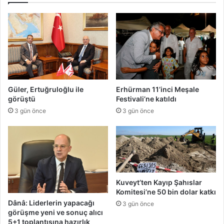
Güler, Ertuğruloğlu ile
Erhürman 11’inci Meşale
görüştü
Festivali’ne katıldı
3 gün önce
3 gün önce
Kuveyt’ten Kayıp Şahıslar
Komitesi’ne 50 bin dolar katkı
Dânâ: Liderlerin yapacağı
3 gün önce
görüşme yeni ve sonuç alıcı
5+1 toplantısına hazırlık