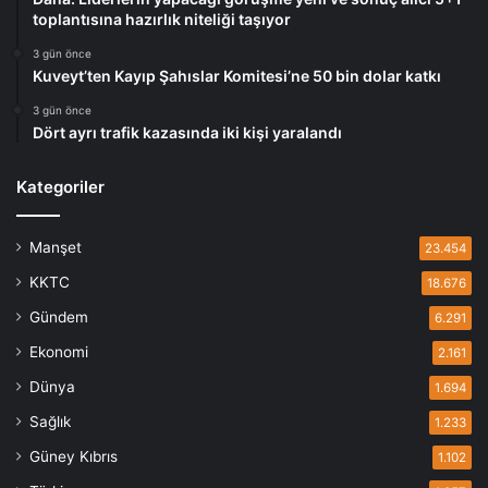
toplantısına hazırlık niteliği taşıyor
3 gün önce
Kuveyt’ten Kayıp Şahıslar Komitesi’ne 50 bin dolar katkı
3 gün önce
Dört ayrı trafik kazasında iki kişi yaralandı
Kategoriler
Manşet
23.454
KKTC
18.676
Gündem
6.291
Ekonomi
2.161
Dünya
1.694
Sağlık
1.233
Güney Kıbrıs
1.102