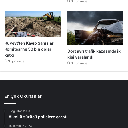
3 gün önce
Kuveyt’ten Kayıp Şahıslar
Komitesi’ne 50 bin dolar
Dört ayrı trafik kazasında iki
katkı
kişi yaralandı
3 gün önce
3 gün önce
En Çok Okunanlar
5 Ağustos 2023
Alkollü sürücü polislere çarptı
15 Temmuz 2023