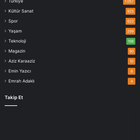
Türkiye
1.057
Kültür Sanat
925
Spor
622
Yaşam
299
Teknoloji
198
Magazin
90
Aziz Karaaziz
10
Emin Yazıcı
6
Emrah Adaklı
4
Takip Et