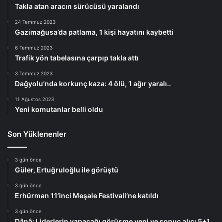
Takla atan aracın sürücüsü yaralandı
24 Temmuz 2023
Gazimağusa’da patlama, 1 kişi hayatını kaybetti
6 Temmuz 2023
Trafik yön tabelasına çarpıp takla attı
3 Temmuz 2023
Dağyolu’nda korkunç kaza: 4 ölü, 1 ağır yaralı..
11 Ağustos 2023
Yeni komutanlar belli oldu
Son Yüklenenler
3 gün önce
Güler, Ertuğruloğlu ile görüştü
3 gün önce
Erhürman 11’inci Meşale Festivali’ne katıldı
3 gün önce
Dânâ: Liderlerin yapacağı görüşme yeni ve sonuç alıcı 5+1