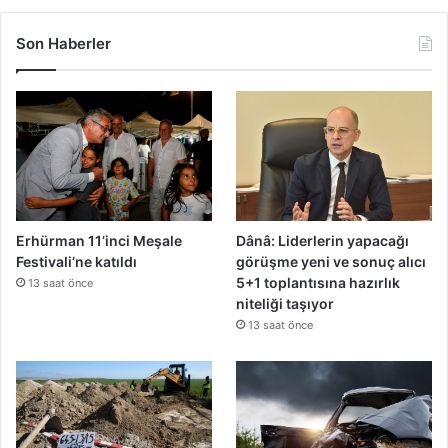
r
n
a
Son Haberler
t
e
p
k
i
Erhürman 11’inci Meşale
Dânâ: Liderlerin yapacağı
Festivali’ne katıldı
görüşme yeni ve sonuç alıcı
5+1 toplantısına hazırlık
13 saat önce
niteliği taşıyor
13 saat önce