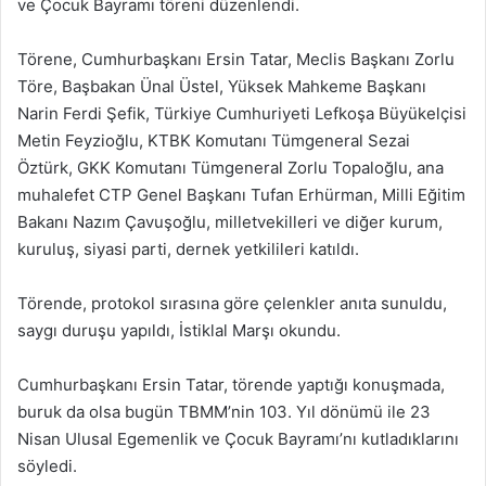
ve Çocuk Bayramı töreni düzenlendi.
Törene, Cumhurbaşkanı Ersin Tatar, Meclis Başkanı Zorlu
Töre, Başbakan Ünal Üstel, Yüksek Mahkeme Başkanı
Narin Ferdi Şefik, Türkiye Cumhuriyeti Lefkoşa Büyükelçisi
Metin Feyzioğlu, KTBK Komutanı Tümgeneral Sezai
Öztürk, GKK Komutanı Tümgeneral Zorlu Topaloğlu, ana
muhalefet CTP Genel Başkanı Tufan Erhürman, Milli Eğitim
Bakanı Nazım Çavuşoğlu, milletvekilleri ve diğer kurum,
kuruluş, siyasi parti, dernek yetkilileri katıldı.
Törende, protokol sırasına göre çelenkler anıta sunuldu,
saygı duruşu yapıldı, İstiklal Marşı okundu.
Cumhurbaşkanı Ersin Tatar, törende yaptığı konuşmada,
buruk da olsa bugün TBMM’nin 103. Yıl dönümü ile 23
Nisan Ulusal Egemenlik ve Çocuk Bayramı’nı kutladıklarını
söyledi.