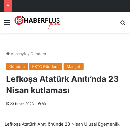
Menü
A
Anasayfa
/
Gündem
Gündem
KKTC Gündemi
Manşet
Lefkoşa Atatürk Anıtı’nda 23
Nisan kutlaması
23 Nisan 2023
89
Lefkoşa Atatürk Anıtı önünde 23 Nisan Ulusal Egemenlik