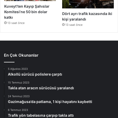
Kuveyt’ten Kayıp Şahıslar
Komitesi’ne 50 bin dolar
Dört ayrı trafik kazasında iki
katkı
kişi yaralandı
13 saat önce
13 saat önce
En Çok Okunanlar
5 Ağustos 2023
Alkollü sürücü polislere çarptı
15 Temmuz 2023
Takla atan aracın sürücüsü yaralandı
24 Temmuz 2023
Gazimağusa’da patlama, 1 kişi hayatını kaybetti
6 Temmuz 2023
Trafik yön tabelasına çarpıp takla attı