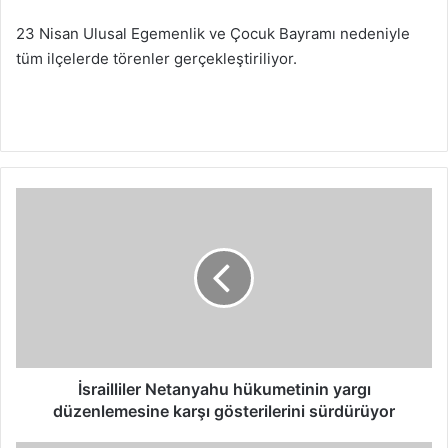
23 Nisan Ulusal Egemenlik ve Çocuk Bayramı nedeniyle
tüm ilçelerde törenler gerçekleştiriliyor.
İ
s
r
a
i
l
l
i
l
e
İsrailliler Netanyahu hükumetinin yargı
r
düzenlemesine karşı gösterilerini sürdürüyor
N