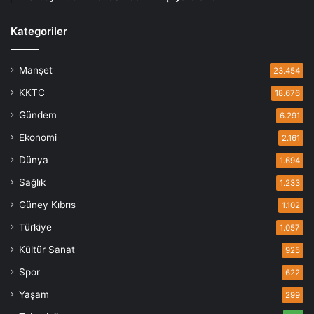
Kategoriler
Manşet
23.454
KKTC
18.676
Gündem
6.291
Ekonomi
2.161
Dünya
1.694
Sağlık
1.233
Güney Kıbrıs
1.102
Türkiye
1.057
Kültür Sanat
925
Spor
622
Yaşam
299