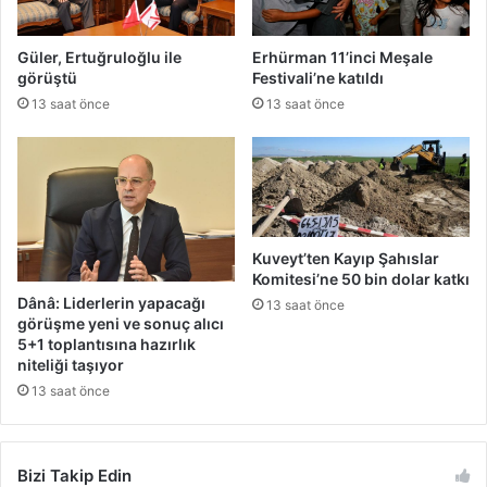
g
İ
ı
s
Güler, Ertuğruloğlu ile
Erhürman 11’inci Meşale
d
r
görüştü
Festivali’ne katıldı
ü
a
13 saat önce
13 saat önce
z
i
e
l
n
g
l
ü
e
ç
m
l
e
e
Kuveyt’ten Kayıp Şahıslar
s
r
Komitesi’ne 50 bin dolar katkı
i
i
Dânâ: Liderlerin yapacağı
13 saat önce
n
n
görüşme yeni ve sonuç alıcı
e
i
5+1 toplantısına hazırlık
k
n
niteliği taşıyor
a
R
13 saat önce
r
a
ş
h
ı
m
Bizi Takip Edin
g
e