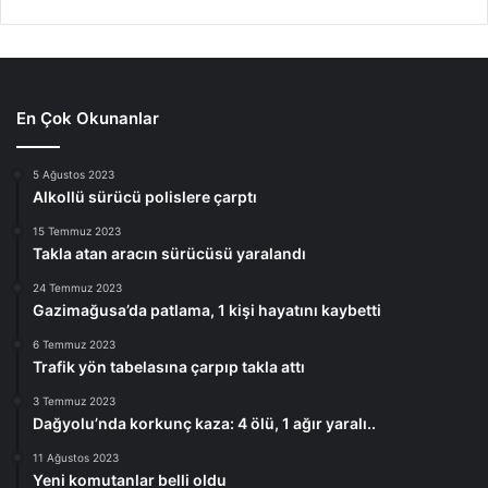
En Çok Okunanlar
5 Ağustos 2023
Alkollü sürücü polislere çarptı
15 Temmuz 2023
Takla atan aracın sürücüsü yaralandı
24 Temmuz 2023
Gazimağusa’da patlama, 1 kişi hayatını kaybetti
6 Temmuz 2023
Trafik yön tabelasına çarpıp takla attı
3 Temmuz 2023
Dağyolu’nda korkunç kaza: 4 ölü, 1 ağır yaralı..
11 Ağustos 2023
Yeni komutanlar belli oldu