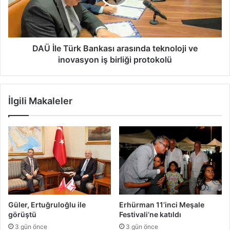
teknoloji
ve
inovasyon
iş
birliği
DAÜ İle Türk Bankası arasında teknoloji ve
protokolü
inovasyon iş birliği protokolü
İlgili Makaleler
Güler, Ertuğruloğlu ile
Erhürman 11’inci Meşale
görüştü
Festivali’ne katıldı
3 gün önce
3 gün önce