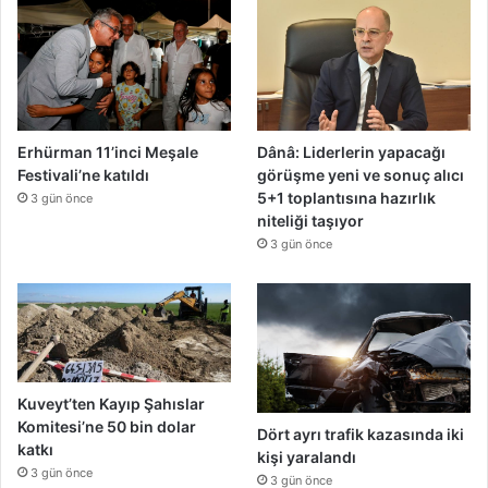
Erhürman 11’inci Meşale
Dânâ: Liderlerin yapacağı
Festivali’ne katıldı
görüşme yeni ve sonuç alıcı
5+1 toplantısına hazırlık
3 gün önce
niteliği taşıyor
3 gün önce
Kuveyt’ten Kayıp Şahıslar
Komitesi’ne 50 bin dolar
Dört ayrı trafik kazasında iki
katkı
kişi yaralandı
3 gün önce
3 gün önce