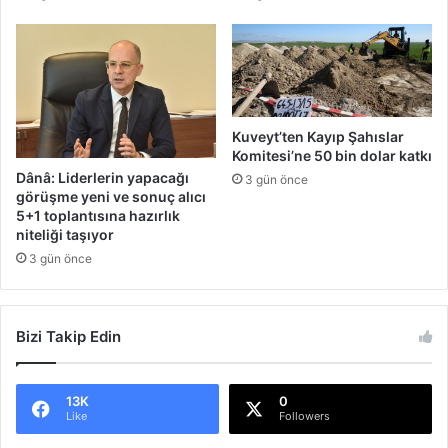
Kuveyt’ten Kayıp Şahıslar
Komitesi’ne 50 bin dolar katkı
Dânâ: Liderlerin yapacağı
3 gün önce
görüşme yeni ve sonuç alıcı
5+1 toplantısına hazırlık
niteliği taşıyor
3 gün önce
Bizi Takip Edin
13K
0
Like
Followers