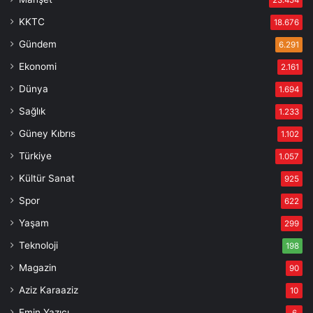
KKTC
18.676
Gündem
6.291
Ekonomi
2.161
Dünya
1.694
Sağlık
1.233
Güney Kıbrıs
1.102
Türkiye
1.057
Kültür Sanat
925
Spor
622
Yaşam
299
Teknoloji
198
Magazin
90
Aziz Karaaziz
10
Emin Yazıcı
6