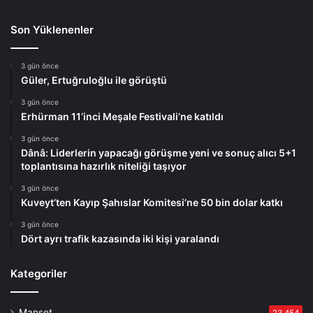
Son Yüklenenler
3 gün önce
Güler, Ertuğruloğlu ile görüştü
3 gün önce
Erhürman 11’inci Meşale Festivali’ne katıldı
3 gün önce
Dânâ: Liderlerin yapacağı görüşme yeni ve sonuç alıcı 5+1
toplantısına hazırlık niteliği taşıyor
3 gün önce
Kuveyt’ten Kayıp Şahıslar Komitesi’ne 50 bin dolar katkı
3 gün önce
Dört ayrı trafik kazasında iki kişi yaralandı
Kategoriler
Manşet
23.454