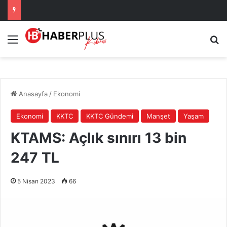
Menü
Ar
Anasayfa
/
Ekonomi
Ekonomi
KKTC
KKTC Gündemi
Manşet
Yaşam
KTAMS: Açlık sınırı 13 bin
247 TL
5 Nisan 2023
66