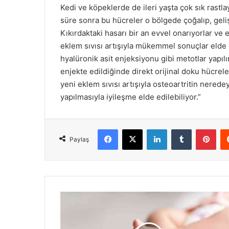
Kedi ve köpeklerde de ileri yaşta çok sık rastla
süre sonra bu hücreler o bölgede çoğalıp, geliş
Kıkırdaktaki hasarı bir an evvel onarıyorlar ve 
eklem sıvısı artışıyla mükemmel sonuçlar elde
hyalüronik asit enjeksiyonu gibi metotlar yapılı
enjekte edildiğinde direkt orijinal doku hücre
yeni eklem sıvısı artışıyla osteoartritin nered
yapılmasıyla iyileşme elde edilebiliyor.”
Facebook
X
LinkedIn
Tumblr
Pint
Paylaş
DSÖ:
Her
6
yetişkinden