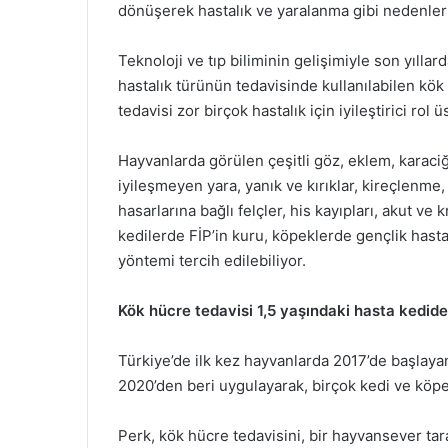
dönüşerek hastalık ve yaralanma gibi nedenler
Teknoloji ve tıp biliminin gelişimiyle son yılla
hastalık türünün tedavisinde kullanılabilen kök 
tedavisi zor birçok hastalık için iyileştirici rol ü
Hayvanlarda görülen çeşitli göz, eklem, karaciğe
iyileşmeyen yara, yanık ve kırıklar, kireçlenme,
hasarlarına bağlı felçler, his kayıpları, akut ve k
kedilerde FİP’in kuru, köpeklerde gençlik hast
yöntemi tercih edilebiliyor.
Kök hücre tedavisi 1,5 yaşındaki hasta kedid
Türkiye’de ilk kez hayvanlarda 2017’de başlay
2020’den beri uygulayarak, birçok kedi ve köpe
Perk, kök hücre tedavisini, bir hayvansever ta