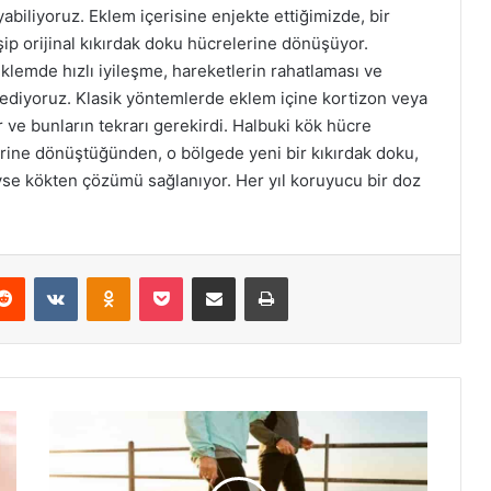
yabiliyoruz. Eklem içerisine enjekte ettiğimizde, bir
ip orijinal kıkırdak doku hücrelerine dönüşüyor.
eklemde hızlı iyileşme, hareketlerin rahatlaması ve
 ediyoruz. Klasik yöntemlerde eklem içine kortizon veya
r ve bunların tekrarı gerekirdi. Halbuki kök hücre
lerine dönüştüğünden, o bölgede yeni bir kıkırdak doku,
eyse kökten çözümü sağlanıyor. Her yıl koruyucu bir doz
erest
Reddit
VKontakte
Odnoklassniki
Pocket
E-Posta ile paylaş
Yazdır
Sağlıklı
kalmanın
yeni
formülü: