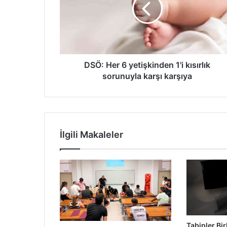
1'i
kısırlık
sorunuyla
karşı
karşıya
DSÖ: Her 6 yetişkinden 1'i kısırlık
sorunuyla karşı karşıya
İlgili Makaleler
Tabipler Bir