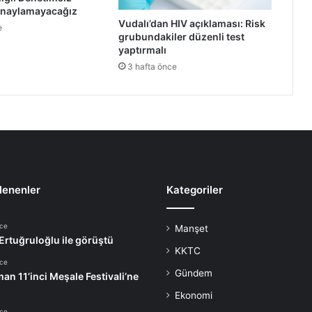
onaylamayacağız
Vudalı’dan HIV açıklaması: Risk
e
grubundakiler düzenli test
yaptırmalı
3 hafta önce
lenenler
Kategoriler
nce
Manşet
 Ertuğruloğlu ile görüştü
KKTC
nce
Gündem
an 11’inci Meşale Festivali’ne
Ekonomi
nce