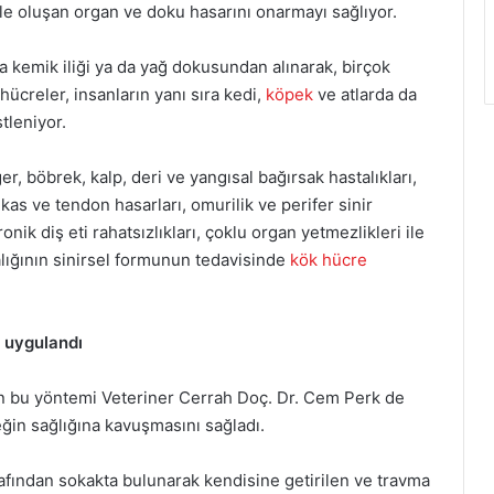
le oluşan organ ve doku hasarını onarmayı sağlıyor.
rda kemik iliği ya da yağ dokusundan alınarak, birçok
hücreler, insanların yanı sıra kedi,
köpek
ve atlarda da
stleniyor.
r, böbrek, kalp, deri ve yangısal bağırsak hastalıkları,
 kas ve tendon hasarları, omurilik ve perifer sinir
ronik diş eti rahatsızlıkları, çoklu organ yetmezlikleri ile
alığının sinirsel formunun tedavisinde
kök hücre
e uygulandı
an bu yöntemi Veteriner Cerrah Doç. Dr. Cem Perk de
ğin sağlığına kavuşmasını sağladı.
rafından sokakta bulunarak kendisine getirilen ve travma