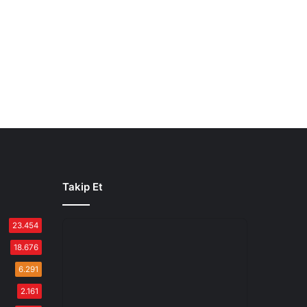
Takip Et
23.454
18.676
6.291
2.161