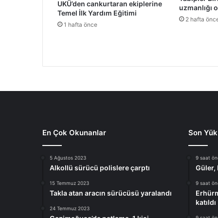
UKÜ’den cankurtaran ekiplerine
uzmanlığı 
Temel İlk Yardım Eğitimi
2 hafta önc
1 hafta önce
En Çok Okunanlar
Son Yük
5 Ağustos 2023
9 saat ö
Alkollü sürücü polislere çarptı
Güler,
15 Temmuz 2023
9 saat ö
Takla atan aracın sürücüsü yaralandı
Erhürm
katıldı
24 Temmuz 2023
9 saat ö