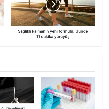
Günde
11
dakika
yürüyüş
Sağlıklı kalmanın yeni formülü: Günde
11 dakika yürüyüş
liği: Denetimsiz