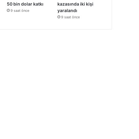
kazasında iki kişi
50 bin dolar katkı
yaralandı
9 saat önce
9 saat önce