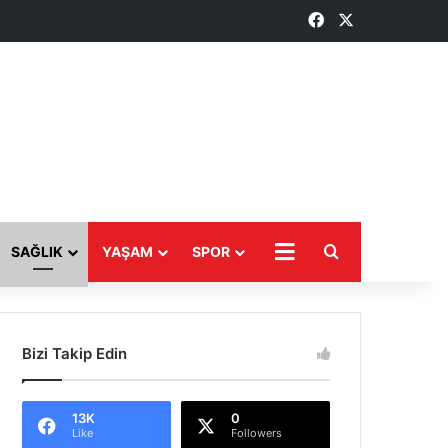
Facebook
X
Arama yap ...
DAHA
SAĞLIK
YAŞAM
SPOR
Bizi Takip Edin
13K
0
Like
Followers