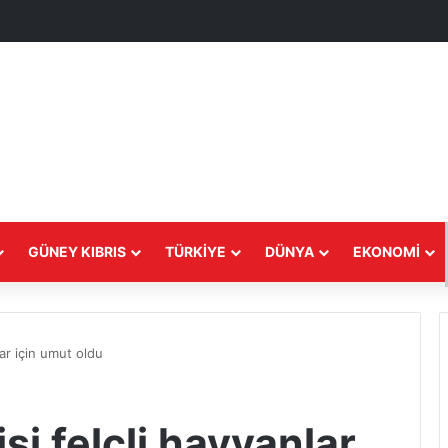
GÜNEY KIBRIS
TÜRKIYE
DÜNYA
EKONOMI
lar için umut oldu
si felçli hayvanlar