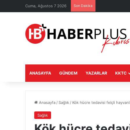
Cuma, Ağustos 7 2026
Son Dakika
ANASAYFA
GÜNDEM
YAZARLAR
KKTC
Anasayfa
/
Sağlık
/
Kök hücre tedavisi felçli hayvan
Sağlık
Kök hücre tedavi