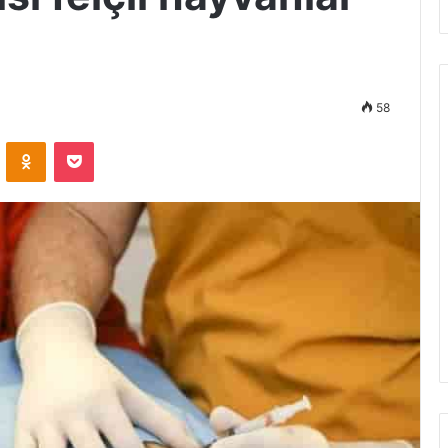
58
VKontakte
Odnoklassniki
Pocket