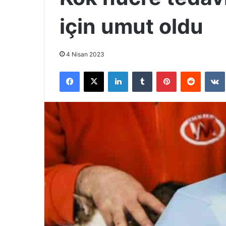
için umut oldu
4 Nisan 2023
Facebook
X
LinkedIn
Tumblr
Pinterest
Reddit