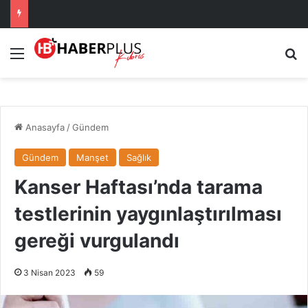
Menü
Ar
Anasayfa
/
Gündem
Gündem
Manşet
Sağlık
Kanser Haftası’nda tarama
testlerinin yaygınlaştırılması
gereği vurgulandı
3 Nisan 2023
59