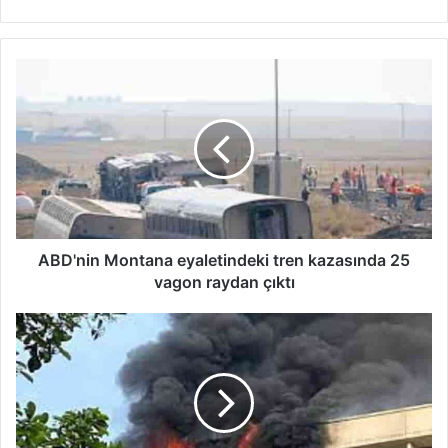
ABD'nin
Montana
eyaletindeki
tren
kazasında
25
vagon
raydan
çıktı
ABD'nin Montana eyaletindeki tren kazasında 25
vagon raydan çıktı
Burhan’s
Otel’de
çıkan
yangında
bazı
eşyalar