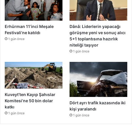
Erhürman 11’inci Meşale
Dânâ: Liderlerin yapacağı
Festivali’ne katıldı
görüşme yeni ve sonuç alıcı
5+1 toplantısına hazırlık
1 gün önce
niteliği taşıyor
1 gün önce
Kuveyt’ten Kayıp Şahıslar
Komitesi’ne 50 bin dolar
Dört ayrı trafik kazasında iki
katkı
kişi yaralandı
1 gün önce
1 gün önce