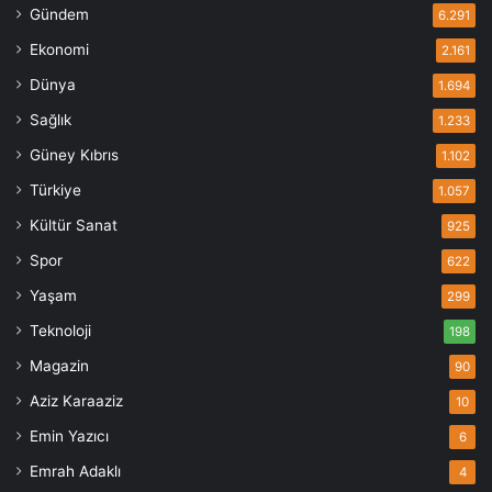
Gündem
6.291
Ekonomi
2.161
Dünya
1.694
Sağlık
1.233
Güney Kıbrıs
1.102
Türkiye
1.057
Kültür Sanat
925
Spor
622
Yaşam
299
Teknoloji
198
Magazin
90
Aziz Karaaziz
10
Emin Yazıcı
6
Emrah Adaklı
4