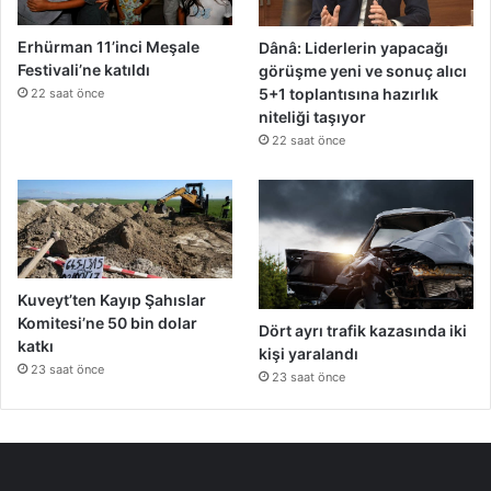
Erhürman 11’inci Meşale
Dânâ: Liderlerin yapacağı
Festivali’ne katıldı
görüşme yeni ve sonuç alıcı
5+1 toplantısına hazırlık
22 saat önce
niteliği taşıyor
22 saat önce
Kuveyt’ten Kayıp Şahıslar
Komitesi’ne 50 bin dolar
Dört ayrı trafik kazasında iki
katkı
kişi yaralandı
23 saat önce
23 saat önce