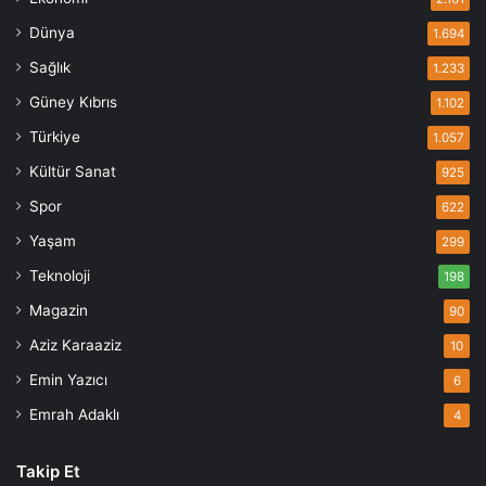
Dünya
1.694
Sağlık
1.233
Güney Kıbrıs
1.102
Türkiye
1.057
Kültür Sanat
925
Spor
622
Yaşam
299
Teknoloji
198
Magazin
90
Aziz Karaaziz
10
Emin Yazıcı
6
Emrah Adaklı
4
Takip Et