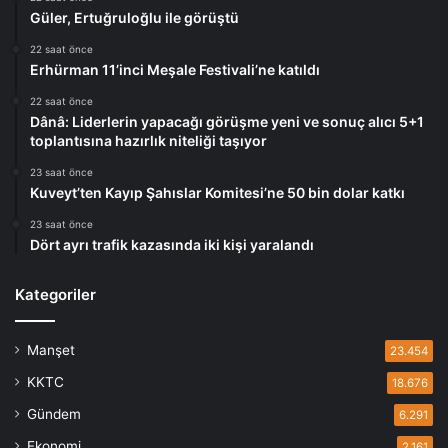
Güler, Ertuğruloğlu ile görüştü
22 saat önce
Erhürman 11’inci Meşale Festivali’ne katıldı
22 saat önce
Dânâ: Liderlerin yapacağı görüşme yeni ve sonuç alıcı 5+1
toplantısına hazırlık niteliği taşıyor
23 saat önce
Kuveyt’ten Kayıp Şahıslar Komitesi’ne 50 bin dolar katkı
23 saat önce
Dört ayrı trafik kazasında iki kişi yaralandı
Kategoriler
Manşet
23.454
KKTC
18.676
Gündem
6.291
Ekonomi
2.161