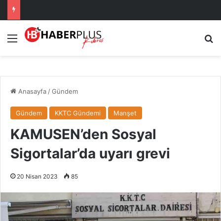
Menü
A
Anasayfa
/
Gündem
Gündem
KKTC Gündemi
Manşet
KAMUSEN’den Sosyal
Sigortalar’da uyarı grevi
20 Nisan 2023
85