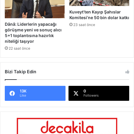
0
’
Kuveyt’ten Kayıp Şahıslar
s
Komitesi’ne 50 bin dolar katkı
i
Dânâ: Liderlerin yapacağı
23 saat önce
n
görüşme yeni ve sonuç alıcı
d
5+1 toplantısına hazırlık
e
niteliği taşıyor
v
22 saat önce
e
a
r
Bizi Takip Edin
e
f
e
g
13K
0
Like
Followers
ü
n
ü
n
d
e