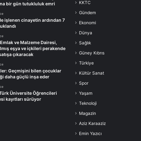
e
KKTC
ına bir gün tutukluluk emri
f
Gündem
k
nce
de işlenen cinayetin ardından 7
o
Ekonomi
tuklandı
ş
Dünya
a
nce
’
 Emlak ve Malzeme Dairesi,
Sağlık
d
ılmış eşya ve içkileri perakende
Güney Kıbrıs
a
satışa çıkaracak
a
Türkiye
nce
ç
ler: Geçmişini bilen çocuklar
ı
Kültür Sanat
ği daha güçlü inşa eder
l
Spor
d
nce
ı
 Türk Üniversite Öğrencileri
Yaşam
si kayıtları sürüyor
Teknoloji
Magazin
Aziz Karaaziz
Emin Yazıcı