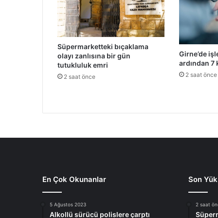
n
ç
T
a
v
Süpermarketteki bıçaklama
Girne’de iş
l
olayı zanlısına bir gün
ardından 7 k
tutukluluk emri
a
2 saat önce
A
2 saat önce
n
ı
T
u
r
n
u
v
a
s
En Çok Okunanlar
Son Yük
ı
”
5 Ağustos 2023
2 saat ö
d
Alkollü sürücü polislere çarptı
Süperm