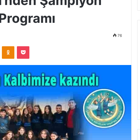
si’nden Şampiyon
 Programı
76
ontakte
Odnoklassniki
Pocket