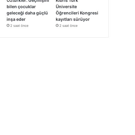
Öztürkler: Geçmişini
Kıbrıs Türk
bilen çocuklar
Üniversite
geleceği daha güçlü
Öğrencileri Kongresi
inşa eder
kayıtları sürüyor
2 saat önce
2 saat önce