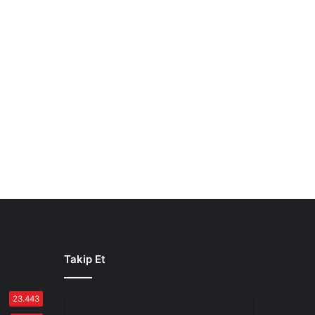
Takip Et
23.443