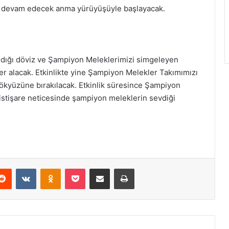
r devam edecek anma yürüyüşüyle başlayacak.
aldığı döviz ve Şampiyon Meleklerimizi simgeleyen
r alacak. Etkinlikte yine Şampiyon Melekler Takımımızı
gökyüzüne bırakılacak. Etkinlik süresince Şampiyon
istişare neticesinde şampiyon meleklerin sevdiği
Reddit
VKontakte
Odnoklassniki
Pocket
E-Posta ile paylaş
Yazdır