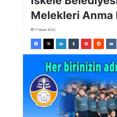
İskele Belediye
Melekleri Anma
17 Nisan 2023
Facebook
X
LinkedIn
Tumblr
Pinterest
Reddit
VK