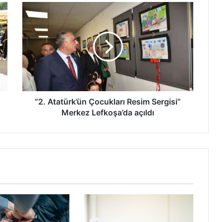
“
2
.
A
t
a
t
ü
r
k
“2. Atatürk’ün Çocukları Resim Sergisi”
’
Merkez Lefkoşa’da açıldı
ü
n
Ç
o
c
u
k
l
a
r