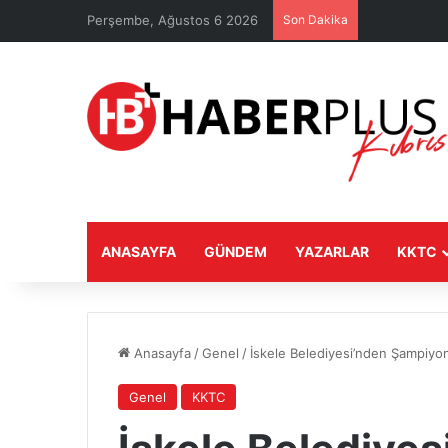
Perşembe, Ağustos 6 2026
Son Dakika
ANASAYFA
GÜNDEM
YAZARLAR
KKTC
Anasayfa
/
Genel
/
İskele Belediyesi’nden Şampiyo
Genel
KKTC