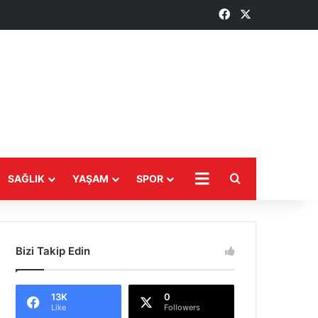
Facebook
X
Arama yap ...
SAĞLIK
YAŞAM
SPOR
DAHA
Bizi Takip Edin
13K
0
Like
Followers