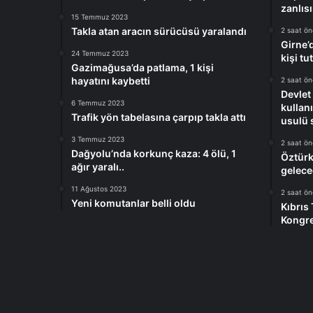
ü
zanlıs
z
15 Temmuz 2023
e
Takla atan aracın sürücüsü yaralandı
2 saat ö
Girne’
n
24 Temmuz 2023
kişi tu
l
Gazimağusa’da patlama, 1 kişi
e
hayatını kaybetti
2 saat ö
n
Devlet
d
6 Temmuz 2023
kullan
Trafik yön tabelasına çarpıp takla attı
i
usulü 
3 Temmuz 2023
2 saat ö
Dağyolu’nda korkunç kaza: 4 ölü, 1
Öztürk
ağır yaralı..
gelece
11 Ağustos 2023
2 saat ö
Yeni komutanlar belli oldu
Kıbrıs
Kongre