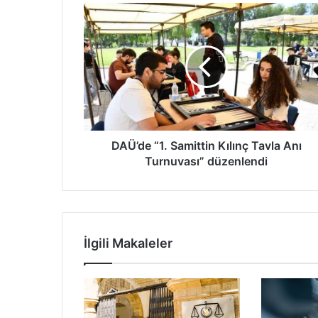
D
A
Ü
’
d
e
“
1
.
S
DAÜ’de “1. Samittin Kılınç Tavla Anı
a
Turnuvası” düzenlendi
m
i
t
t
i
İlgili Makaleler
n
K
ı
l
ı