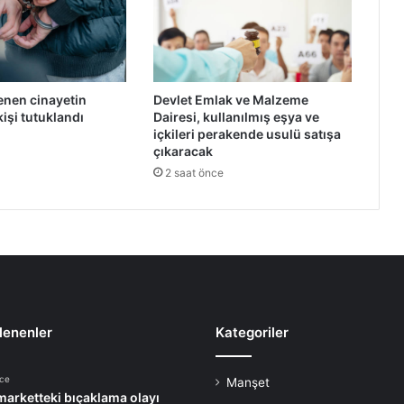
ı
R
e
s
i
lenen cinayetin
Devlet Emlak ve Malzeme
m
işi tutuklandı
Dairesi, kullanılmış eşya ve
S
içkileri perakende usulü satışa
e
çıkaracak
r
2 saat önce
g
i
s
i
”
M
e
r
k
lenenler
Kategoriler
e
z
nce
Manşet
L
arketteki bıçaklama olayı