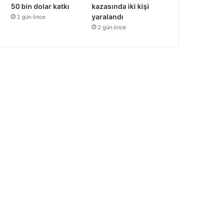
kazasında iki kişi
50 bin dolar katkı
yaralandı
2 gün önce
2 gün önce