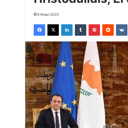
6 Nisan 2023
Facebook
X
LinkedIn
Tumblr
Pinterest
Reddit