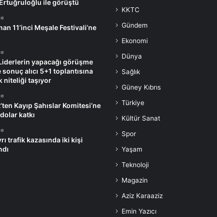
 Ertuğruloğlu ile görüştü
KKTC
ce
Gündem
an 11’inci Meşale Festivali’ne
Ekonomi
ce
Dünya
Liderlerin yapacağı görüşme
e sonuç alıcı 5+1 toplantısına
Sağlık
k niteliği taşıyor
Güney Kıbrıs
ce
Türkiye
’ten Kayıp Şahıslar Komitesi’ne
dolar katkı
Kültür Sanat
ce
Spor
rı trafik kazasında iki kişi
ndı
Yaşam
Teknoloji
Magazin
Aziz Karaaziz
Emin Yazıcı