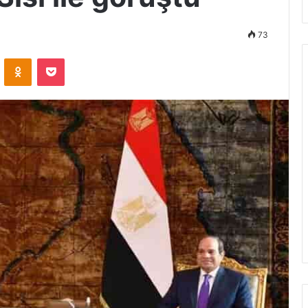
73
VKontakte
Odnoklassniki
Pocket