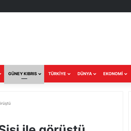
GÜNEY KIBRIS
TÜRKIYE
DÜNYA
EKONOMI
görüştü
Sisi ile görüştü