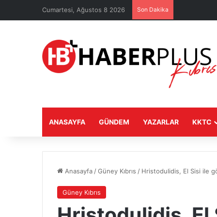
Cumartesi, Ağustos 8 2026
Son Dakika
ANASAYFA
GÜNDEM
YAZARLAR
KKTC
Anasayfa
/
Güney Kıbrıs
/
Hristodulidis, El Sisi ile 
Güney Kıbrıs
Hristodulidis, El 