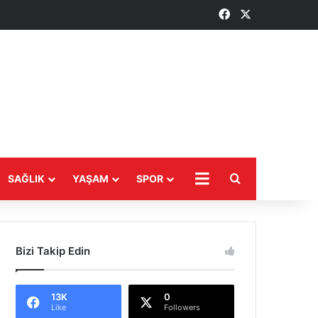
Facebook
X
Arama yap ...
DAHA
SAĞLIK
YAŞAM
SPOR
Bizi Takip Edin
13K
0
Like
Followers