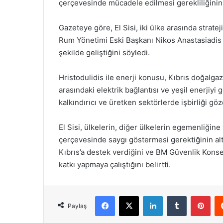
çerçevesinde mücadele edilmesi gerekliliğinin ön
Gazeteye göre, El Sisi, iki ülke arasında stratej
Rum Yönetimi Eski Başkanı Nikos Anastasiadis d
şekilde geliştiğini söyledi.
Hristodulidis ile enerji konusu, Kıbrıs doğalgazı
arasındaki elektrik bağlantısı ve yeşil enerjiyi 
kalkındırıcı ve üretken sektörlerde işbirliği göze
El Sisi, ülkelerin, diğer ülkelerin egemenliğin
çerçevesinde saygı göstermesi gerektiğinin altın
Kıbrıs’a destek verdiğini ve BM Güvenlik Konse
katkı yapmaya çalıştığını belirtti.
Facebook
X
LinkedIn
Tumblr
Pint
Paylaş