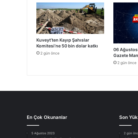
Kuveyt’ten Kayıp Şahıslar
Komitesi’ne 50 bin dolar katkı
06 Ağustos
2 gün önce
Gazete Man
2 gün önce
En Çok Okunanlar
Son Yük
5 Ağustos 2023
2 gün ön