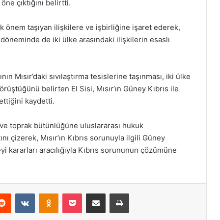
e çıktığını belirtti.
ik önem taşıyan ilişkilere ve işbirliğine işaret ederek,
öneminde de iki ülke arasındaki ilişkilerin esaslı
nın Mısır’daki sıvılaştırma tesislerine taşınması, iki ülke
görüştüğünü belirten El Sisi, Mısır’ın Güney Kıbrıs ile
ttiğini kaydetti.
e ve toprak bütünlüğüne uluslararası hukuk
ı çizerek, Mısır’ın Kıbrıs sorunuyla ilgili Güney
yi kararları aracılığıyla Kıbrıs sorununun çözümüne
erest
Reddit
VKontakte
Odnoklassniki
Pocket
E-Posta ile paylaş
Yazdır