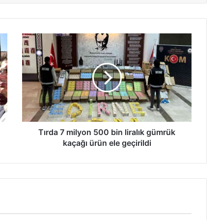
Tırda
7
milyon
500
bin
liralık
gümrük
kaçağı
ürün
ele
Tırda 7 milyon 500 bin liralık gümrük
geçirildi
kaçağı ürün ele geçirildi