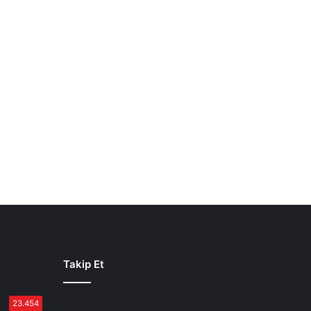
Takip Et
23.454