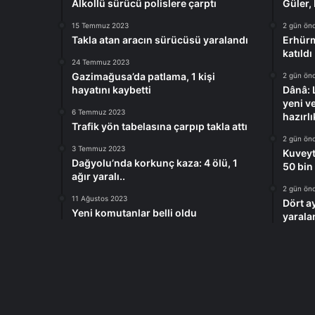
Alkollü sürücü polislere çarptı
Güler,
15 Temmuz 2023
2 gün ön
Takla atan aracın sürücüsü yaralandı
Erhürm
katıldı
24 Temmuz 2023
Gazimağusa’da patlama, 1 kişi
2 gün ön
hayatını kaybetti
Dânâ: 
yeni v
6 Temmuz 2023
hazırlı
Trafik yön tabelasına çarpıp takla attı
2 gün ön
3 Temmuz 2023
Kuveyt
Dağyolu’nda korkunç kaza: 4 ölü, 1
50 bin 
ağır yaralı..
2 gün ön
11 Ağustos 2023
Dört ay
Yeni komutanlar belli oldu
yarala