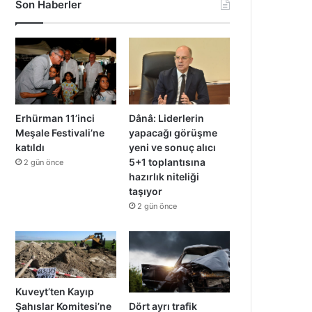
Son Haberler
Erhürman 11’inci
Dânâ: Liderlerin
Meşale Festivali’ne
yapacağı görüşme
katıldı
yeni ve sonuç alıcı
5+1 toplantısına
2 gün önce
hazırlık niteliği
taşıyor
2 gün önce
Kuveyt’ten Kayıp
Dört ayrı trafik
Şahıslar Komitesi’ne