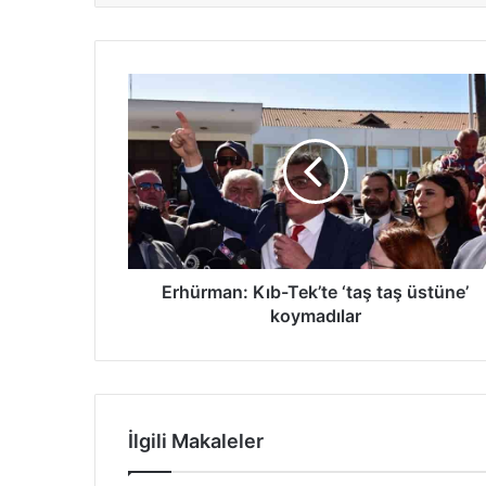
Erhürman:
Kıb-
Tek’te
‘taş
taş
üstüne’
koymadılar
Erhürman: Kıb-Tek’te ‘taş taş üstüne’
koymadılar
İlgili Makaleler