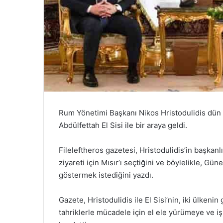
Rum Yönetimi Başkanı Nikos Hristodulidis dün 
Abdülfettah El Sisi ile bir araya geldi.
Fileleftheros gazetesi, Hristodulidis’in başkanl
ziyareti için Mısır’ı seçtiğini ve böylelikle, Gün
göstermek istediğini yazdı.
Gazete, Hristodulidis ile El Sisi’nin, iki ülken
tahriklerle mücadele için el ele yürümeye ve i