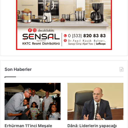
c
a
k
Son Haberler
Erhürman 11’inci Meşale
Dânâ: Liderlerin yapacağı