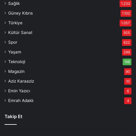
Sağlık
1.233
Güney Kıbrıs
1.102
Türkiye
1.057
Kültür Sanat
925
Spor
622
Yaşam
299
Teknoloji
198
Magazin
90
Aziz Karaaziz
10
Emin Yazıcı
6
Emrah Adaklı
4
Takip Et