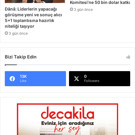
e
Komitesi’ne 50 bin dolar katkı
y
r
Dânâ: Liderlerin yapacağı
3 gün önce
o
görüşme yeni ve sonuç alıcı
l
5+1 toplantısına hazırlık
l
niteliği taşıyor
a
3 gün önce
r
t
r
Bizi Takip Edin
a
f
i
ğ
13K
0
Like
Followers
e
k
a
p
a
t
ı
l
a