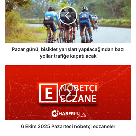
z
a
r
g
ü
n
ü
,
Pazar günü, bisiklet yarışları yapılacağından bazı
b
yollar trafiğe kapatılacak
i
s
6
i
E
k
k
l
i
e
m
t
2
y
0
a
2
r
5
ı
P
6 Ekim 2025 Pazartesi nöbetçi eczaneler
ş
a