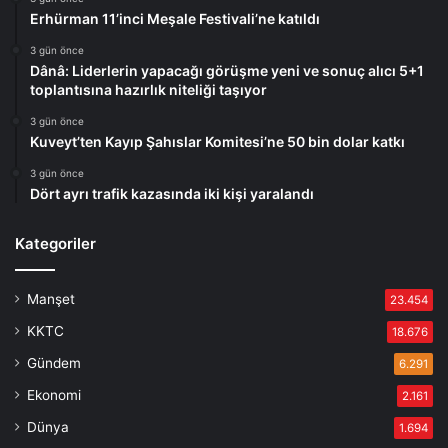
Erhürman 11’inci Meşale Festivali’ne katıldı
3 gün önce
Dânâ: Liderlerin yapacağı görüşme yeni ve sonuç alıcı 5+1
toplantısına hazırlık niteliği taşıyor
3 gün önce
Kuveyt’ten Kayıp Şahıslar Komitesi’ne 50 bin dolar katkı
3 gün önce
Dört ayrı trafik kazasında iki kişi yaralandı
Kategoriler
Manşet
23.454
KKTC
18.676
Gündem
6.291
Ekonomi
2.161
Dünya
1.694