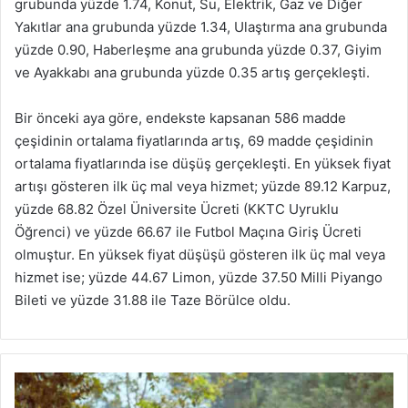
grubunda yüzde 1.74, Konut, Su, Elektrik, Gaz ve Diğer
Yakıtlar ana grubunda yüzde 1.34, Ulaştırma ana grubunda
yüzde 0.90, Haberleşme ana grubunda yüzde 0.37, Giyim
ve Ayakkabı ana grubunda yüzde 0.35 artış gerçekleşti.
Bir önceki aya göre, endekste kapsanan 586 madde
çeşidinin ortalama fiyatlarında artış, 69 madde çeşidinin
ortalama fiyatlarında ise düşüş gerçekleşti. En yüksek fiyat
artışı gösteren ilk üç mal veya hizmet; yüzde 89.12 Karpuz,
yüzde 68.82 Özel Üniversite Ücreti (KKTC Uyruklu
Öğrenci) ve yüzde 66.67 ile Futbol Maçına Giriş Ücreti
olmuştur. En yüksek fiyat düşüşü gösteren ilk üç mal veya
hizmet ise; yüzde 44.67 Limon, yüzde 37.50 Milli Piyango
Bileti ve yüzde 31.88 ile Taze Börülce oldu.
P
a