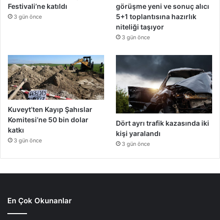
Festivali’ne katıldı
görüşme yeni ve sonuç alıcı
5+1 toplantısına hazırlık
3 gün önce
niteliği taşıyor
3 gün önce
Kuveyt’ten Kayıp Şahıslar
Komitesi’ne 50 bin dolar
Dört ayrı trafik kazasında iki
katkı
kişi yaralandı
3 gün önce
3 gün önce
En Çok Okunanlar