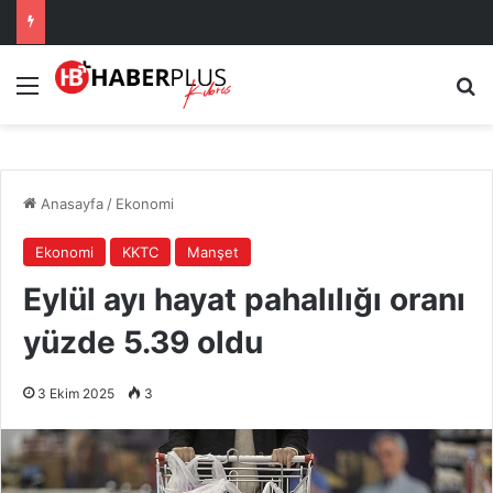
Menü
A
Anasayfa
/
Ekonomi
Ekonomi
KKTC
Manşet
Eylül ayı hayat pahalılığı oranı
yüzde 5.39 oldu
3 Ekim 2025
3