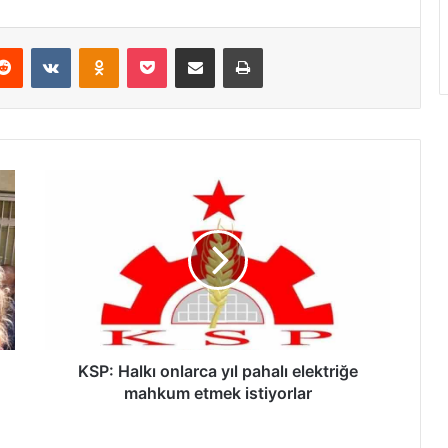
Reddit
VKontakte
Odnoklassniki
Pocket
E-Posta ile paylaş
Yazdır
K
S
P
:
H
a
l
k
ı
o
KSP: Halkı onlarca yıl pahalı elektriğe
n
mahkum etmek istiyorlar
l
a