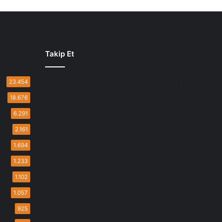
Takip Et
23.454
18.676
6.291
2.161
1.694
1.233
1.102
1.057
925