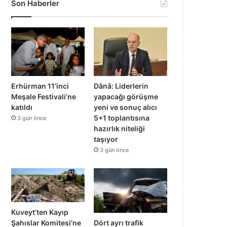
Son Haberler
Erhürman 11’inci
Dânâ: Liderlerin
Meşale Festivali’ne
yapacağı görüşme
katıldı
yeni ve sonuç alıcı
5+1 toplantısına
3 gün önce
hazırlık niteliği
taşıyor
3 gün önce
Kuveyt’ten Kayıp
Dört ayrı trafik
Şahıslar Komitesi’ne