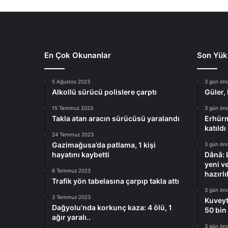
n
d
e
v
e
En Çok Okunanlar
Son Yük
a
r
5 Ağustos 2023
3 gün ön
e
Alkollü sürücü polislere çarptı
Güler,
f
e
15 Temmuz 2023
3 gün ön
g
Takla atan aracın sürücüsü yaralandı
Erhürm
ü
katıldı
24 Temmuz 2023
n
Gazimağusa’da patlama, 1 kişi
3 gün ön
ü
hayatını kaybetti
Dânâ: 
n
yeni v
d
6 Temmuz 2023
hazırlı
Trafik yön tabelasına çarpıp takla attı
e
3 gün ön
g
3 Temmuz 2023
Kuveyt
r
Dağyolu’nda korkunç kaza: 4 ölü, 1
50 bin 
e
ağır yaralı..
v
3 gün ön