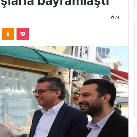
şlarla bayramlaştı
74
ontakte
Odnoklassniki
Pocket