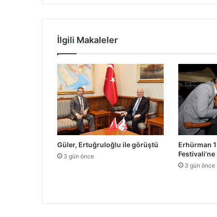
m
y
o
l
İlgili Makaleler
u
d
u
r
u
r
k
e
n
a
Güler, Ertuğruloğlu ile görüştü
Erhürman 11
y
Festivali’ne 
ı
3 gün önce
n
3 gün önce
2
0
’
s
i