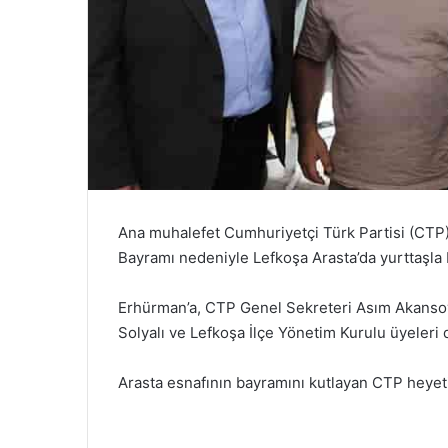
Ana muhalefet Cumhuriyetçi Türk Partisi (CT
Bayramı nedeniyle Lefkoşa Arasta’da yurttaşla 
Erhürman’a, CTP Genel Sekreteri Asım Akansoy,
Solyalı ve Lefkoşa İlçe Yönetim Kurulu üyeleri d
Arasta esnafının bayramını kutlayan CTP heyeti,