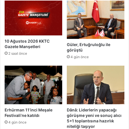
a
ş
g
ü
n
ü
10 Ağustos 2026 KKTC
p
Güler, Ertuğruloğlu ile
Gazete Manşetleri
a
görüştü
r
2 saat önce
4 gün önce
t
i
s
i
n
d
e
s
i
Erhürman 11’inci Meşale
Dânâ: Liderlerin yapacağı
l
Festivali’ne katıldı
görüşme yeni ve sonuç alıcı
a
5+1 toplantısına hazırlık
4 gün önce
h
niteliği taşıyor