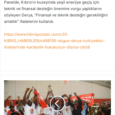
Panelde, Kıbrıs’ın kuzeyinde yeşil enerjiye geçiş için
teknik ve finansal desteğin önemine vurgu yaptıklarını
söyleyen Derya, “Finansal ve teknik desteğin gerekliliğini
anlattık” ifadelerini kullandı.
https://www.kibrispostasi.com/c35-
KIBRIS_HABERLERI/n468195-dogus-derya-turkiyekktc-
iliskilerinde-kardeslik-hukukunun-disina-cikildi
M
e
t
g
i
n