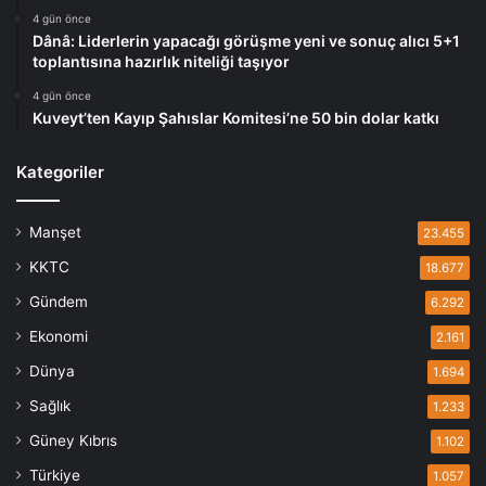
4 gün önce
Dânâ: Liderlerin yapacağı görüşme yeni ve sonuç alıcı 5+1
toplantısına hazırlık niteliği taşıyor
4 gün önce
Kuveyt’ten Kayıp Şahıslar Komitesi’ne 50 bin dolar katkı
Kategoriler
Manşet
23.455
KKTC
18.677
Gündem
6.292
Ekonomi
2.161
Dünya
1.694
Sağlık
1.233
Güney Kıbrıs
1.102
Türkiye
1.057