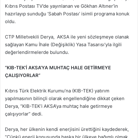
Kıbrıs Postası TV’de yayınlanan ve Gökhan Altıner’in
hazırlayıp sunduğu ‘Sabah Postası’ isimli programa konuk
oldu.
CTP Milletvekili Derya, AKSA ile yeni sözleşmeye olanak
sağlayan Kamu İhale (Değişiklik) Yasa Tasarısı’yla ilgili
değerlendirmelerde bulundu.
“KIB-TEK’İ AKSA’YA MUHTAÇ HALE GETİRMEYE
ÇALIŞIYORLAR”
Kıbrıs Türk Elektrik Kurumu’na (KIB-TEK) yatırım
yapılmasının bilinçli olarak engellendiğine dikkat çeken
Derya, “KIB-TEK’i AKSA’ya muhtaç hale getirmeye
çalışıyorlar” dedi.
Derya, her ülkenin kendi enerjisini ürettiğini kaydederek,
“Çünkü enerji konusunda başka bir ülkeye bağımlı olmak