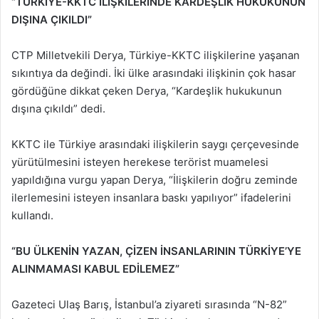
“TÜRKİYE-KKTC İLİŞKİLERİNDE KARDEŞLİK HUKUKUNUN
DIŞINA ÇIKILDI”
CTP Milletvekili Derya, Türkiye-KKTC ilişkilerine yaşanan
sıkıntıya da değindi. İki ülke arasındaki ilişkinin çok hasar
gördüğüne dikkat çeken Derya, “Kardeşlik hukukunun
dışına çıkıldı” dedi.
KKTC ile Türkiye arasındaki ilişkilerin saygı çerçevesinde
yürütülmesini isteyen herekese terörist muamelesi
yapıldığına vurgu yapan Derya, “İlişkilerin doğru zeminde
ilerlemesini isteyen insanlara baskı yapılıyor” ifadelerini
kullandı.
“BU ÜLKENİN YAZAN, ÇİZEN İNSANLARININ TÜRKİYE’YE
ALINMAMASI KABUL EDİLEMEZ”
Gazeteci Ulaş Barış, İstanbul’a ziyareti sırasında “N-82”