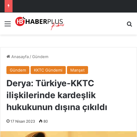
Menü
A
Anasayfa
/
Gündem
Gündem
KKTC Gündemi
Manşet
Derya: Türkiye-KKTC
ilişkilerinde kardeşlik
hukukunun dışına çıkıldı
17 Nisan 2023
80