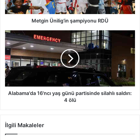
Ü
n
i
l
Metgin Ünilig’in şampiyonu RDÜ
i
g
A
’
l
i
a
n
b
ş
a
a
m
m
a
p
'
i
d
y
a
Alabama'da 16'ncı yaş günü partisinde silahlı saldırı:
o
1
4 ölü
n
6
u
'
R
n
İlgili Makaleler
D
c
Ü
ı
y