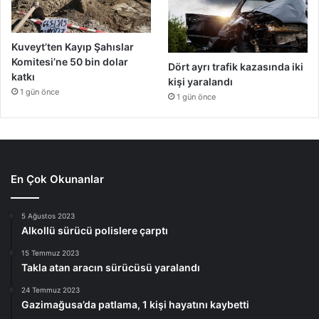
Kuveyt’ten Kayıp Şahıslar
Komitesi’ne 50 bin dolar
Dört ayrı trafik kazasında iki
katkı
kişi yaralandı
1 gün önce
1 gün önce
En Çok Okunanlar
5 Ağustos 2023
Alkollü sürücü polislere çarptı
15 Temmuz 2023
Takla atan aracın sürücüsü yaralandı
24 Temmuz 2023
Gazimağusa’da patlama, 1 kişi hayatını kaybetti