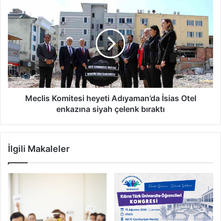
Meclis
Komitesi
heyeti
Adıyaman’da
İsias
Otel
enkazına
siyah
çelenk
bıraktı
Meclis Komitesi heyeti Adıyaman’da İsias Otel
enkazına siyah çelenk bıraktı
İlgili Makaleler