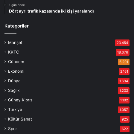
1 gün önce
Dört ayrı trafik kazasında iki kişi yaralandı
Kategoriler
Manşet
23.454
KKTC
18.676
Gündem
6.291
Ekonomi
2.161
Dünya
1.694
Sağlık
1.233
Güney Kıbrıs
1.102
Türkiye
1.057
Kültür Sanat
925
Spor
622