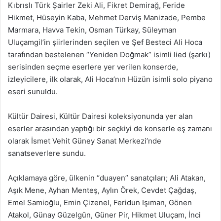
Kıbrıslı Türk Şairler Zeki Ali, Fikret Demirağ, Feride
Hikmet, Hüseyin Kaba, Mehmet Derviş Manizade, Pembe
Marmara, Havva Tekin, Osman Türkay, Süleyman
Uluçamgil’in şiirlerinden seçilen ve Şef Besteci Ali Hoca
tarafından bestelenen “Yeniden Doğmak” isimli lied (şarkı)
serisinden seçme eserlere yer verilen konserde,
izleyicilere, ilk olarak, Ali Hoca’nın Hüzün isimli solo piyano
eseri sunuldu.
Kültür Dairesi, Kültür Dairesi koleksiyonunda yer alan
eserler arasından yaptığı bir seçkiyi de konserle eş zamanı
olarak İsmet Vehit Güney Sanat Merkezi’nde
sanatseverlere sundu.
Açıklamaya göre, ülkenin “duayen” sanatçıları; Ali Atakan,
Aşık Mene, Ayhan Menteş, Aylın Örek, Cevdet Çağdaş,
Emel Samioğlu, Emin Çizenel, Feridun Işıman, Gönen
Atakol, Günay Güzelgün, Güner Pir, Hikmet Uluçam, İnci