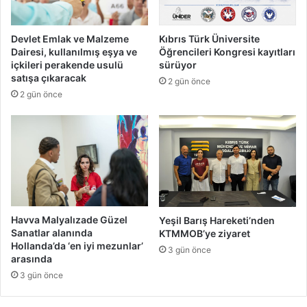
Devlet Emlak ve Malzeme
Kıbrıs Türk Üniversite
Dairesi, kullanılmış eşya ve
Öğrencileri Kongresi kayıtları
içkileri perakende usulü
sürüyor
satışa çıkaracak
2 gün önce
2 gün önce
Havva Malyalızade Güzel
Yeşil Barış Hareketi’nden
Sanatlar alanında
KTMMOB’ye ziyaret
Hollanda’da ‘en iyi mezunlar’
3 gün önce
arasında
3 gün önce