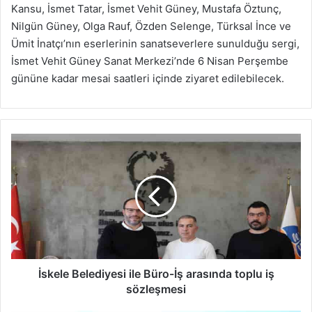
Kansu, İsmet Tatar, İsmet Vehit Güney, Mustafa Öztunç,
Nilgün Güney, Olga Rauf, Özden Selenge, Türksal İnce ve
Ümit İnatçı’nın eserlerinin sanatseverlere sunulduğu sergi,
İsmet Vehit Güney Sanat Merkezi’nde 6 Nisan Perşembe
gününe kadar mesai saatleri içinde ziyaret edilebilecek.
İskele
Belediyesi
ile
Büro-
İş
arasında
toplu
iş
sözleşmesi
İskele Belediyesi ile Büro-İş arasında toplu iş
sözleşmesi