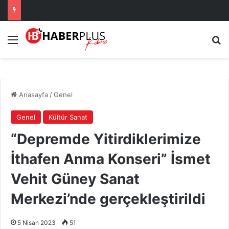
Menü
Ar
Anasayfa
/
Genel
Genel
Kültür Sanat
“Depremde Yitirdiklerimize
İthafen Anma Konseri” İsmet
Vehit Güney Sanat
Merkezi’nde gerçekleştirildi
5 Nisan 2023
51