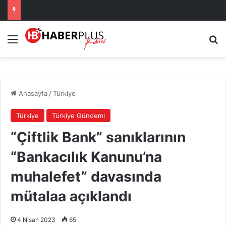
Menü
Ar
Anasayfa
/
Türkiye
Türkiye
Türkiye Gündemi
“Çiftlik Bank” sanıklarının
“Bankacılık Kanunu’na
muhalefet” davasında
mütalaa açıklandı
4 Nisan 2023
65