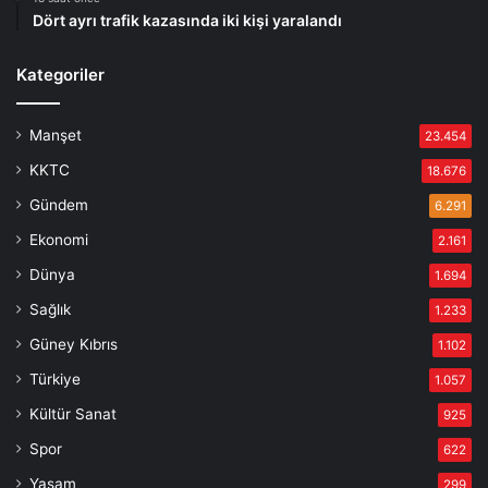
Dört ayrı trafik kazasında iki kişi yaralandı
Kategoriler
Manşet
23.454
KKTC
18.676
Gündem
6.291
Ekonomi
2.161
Dünya
1.694
Sağlık
1.233
Güney Kıbrıs
1.102
Türkiye
1.057
Kültür Sanat
925
Spor
622
Yaşam
299