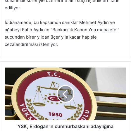
kullanmak suretiyle üzerlerine atılı suçu işledikleri ifade
ediliyor.
İddianamede, bu kapsamda sanıklar Mehmet Aydın ve
ağabeyi Fatih Aydın’ın “Bankacılık Kanunu’na muhalefet”
suçundan birer yıldan üçer yıla kadar hapisle
cezalandırılması isteniyor.
YSK,
Erdoğan'ın
cumhurbaşkanı
adaylığına
itirazlara
ret
kararlarının
gerekçesini
açıkladı
YSK, Erdoğan'ın cumhurbaşkanı adaylığına