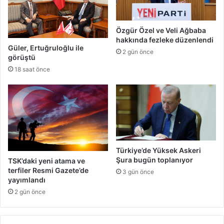
Özgür Özel ve Veli Ağbaba
hakkında fezleke düzenlendi
Güler, Ertuğruloğlu ile
2 gün önce
görüştü
18 saat önce
Türkiye’de Yüksek Askeri
Şura bugün toplanıyor
TSK’daki yeni atama ve
terfiler Resmi Gazete’de
3 gün önce
yayımlandı
2 gün önce