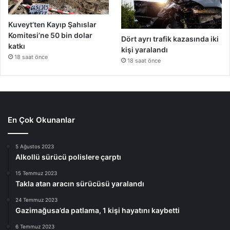
Kuveyt’ten Kayıp Şahıslar
Komitesi’ne 50 bin dolar
Dört ayrı trafik kazasında iki
katkı
kişi yaralandı
18 saat önce
18 saat önce
En Çok Okunanlar
5 Ağustos 2023
Alkollü sürücü polislere çarptı
15 Temmuz 2023
Takla atan aracın sürücüsü yaralandı
24 Temmuz 2023
Gazimağusa’da patlama, 1 kişi hayatını kaybetti
6 Temmuz 2023