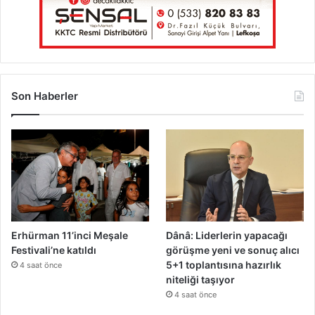
i
l
ı
ş
ı
k
Son Haberler
Erhürman 11’inci Meşale
Dânâ: Liderlerin yapacağı
Festivali’ne katıldı
görüşme yeni ve sonuç alıcı
5+1 toplantısına hazırlık
4 saat önce
niteliği taşıyor
4 saat önce