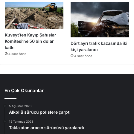
Kuveyt’ten Kayıp Şahıslar
Komitesi’ne 50 bin dolar
Dört ayrı trafik kazasında iki
katkı
kişi yaralandı
4 saat önce
4 saat önce
En Çok Okunanlar
5 Ağustos 2023
Alkollü sürücü polislere çarptı
15 Temmuz 2023
Takla atan aracın sürücüsü yaralandı