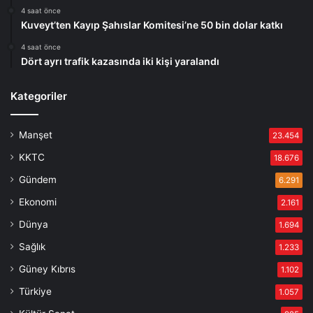
4 saat önce
Kuveyt’ten Kayıp Şahıslar Komitesi’ne 50 bin dolar katkı
4 saat önce
Dört ayrı trafik kazasında iki kişi yaralandı
Kategoriler
Manşet
23.454
KKTC
18.676
Gündem
6.291
Ekonomi
2.161
Dünya
1.694
Sağlık
1.233
Güney Kıbrıs
1.102
Türkiye
1.057