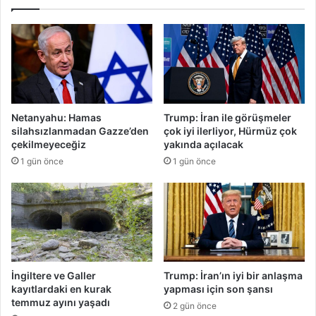
s
n
l
d
a
e
r
n
a
A
r
r
a
a
s
s
Netanyahu: Hamas
Trump: İran ile görüşmeler
ı
t
silahsızlanmadan Gazze’den
çok iyi ilerliyor, Hürmüz çok
ö
a
çekilmeyeceğiz
yakında açılacak
d
e
1 gün önce
1 gün önce
e
s
m
n
e
a
l
f
e
ı
r
n
d
a
e
b
İngiltere ve Galler
Trump: İran’ın iyi bir anlaşma
k
a
kayıtlardaki en kurak
yapması için son şansı
r
y
temmuz ayını yaşadı
2 gün önce
i