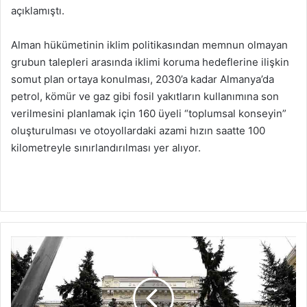
açıklamıştı.
Alman hükümetinin iklim politikasından memnun olmayan
grubun talepleri arasında iklimi koruma hedeflerine ilişkin
somut plan ortaya konulması, 2030’a kadar Almanya’da
petrol, kömür ve gaz gibi fosil yakıtların kullanımına son
verilmesini planlamak için 160 üyeli “toplumsal konseyin”
oluşturulması ve otoyollardaki azami hızın saatte 100
kilometreyle sınırlandırılması yer alıyor.
R
u
s
y
a