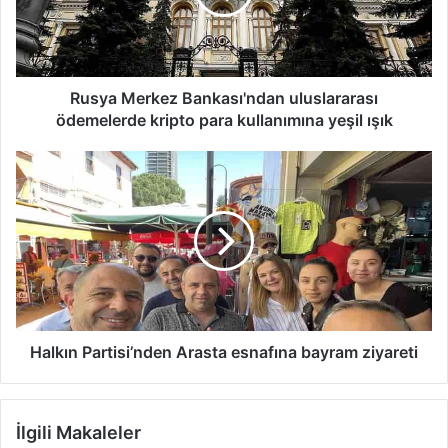
M
e
r
k
e
Rusya Merkez Bankası'ndan uluslararası
z
ödemelerde kripto para kullanımına yeşil ışık
B
a
H
n
a
k
l
a
k
s
ı
ı
n
'
P
n
a
d
r
a
t
Halkın Partisi’nden Arasta esnafına bayram ziyareti
n
i
u
s
l
i
İlgili Makaleler
u
’