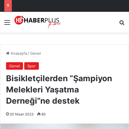
Menü
A
Anasayfa
/
Genel
Genel
Spor
Bisikletçilerden “Şampiyon
Melekleri Yaşatma
Derneği”ne destek
20 Nisan 2023
80