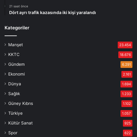
21 saat önce
Dört ayrı trafik kazasında iki kişi yaralandı
Kategoriler
Manşet
23.454
KKTC
18.676
Gündem
6.291
Ekonomi
2.161
Dünya
1.694
Sağlık
1.233
Güney Kıbrıs
1.102
Türkiye
1.057
Kültür Sanat
925
Spor
622