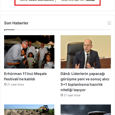
m
n
e
r
k
a
t
p
Son Haberler
u
a
p
t
v
l
e
a
r
d
e
ı
c
e
k
Erhürman 11’inci Meşale
Dânâ: Liderlerin yapacağı
Festivali’ne katıldı
görüşme yeni ve sonuç alıcı
5+1 toplantısına hazırlık
21 saat önce
niteliği taşıyor
21 saat önce