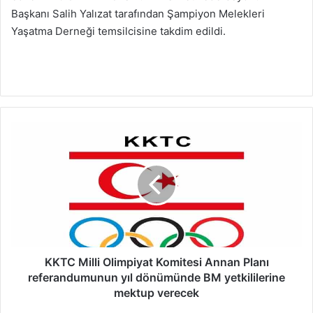
Başkanı Salih Yalızat tarafından Şampiyon Melekleri
Yaşatma Derneği temsilcisine takdim edildi.
K
K
T
C
M
i
l
l
i
O
KKTC Milli Olimpiyat Komitesi Annan Planı
l
referandumunun yıl dönümünde BM yetkililerine
i
mektup verecek
m