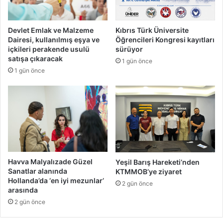
n
o
ı
k
r
e
Devlet Emlak ve Malzeme
Kıbrıs Türk Üniversite
e
t
Dairesi, kullanılmış eşya ve
Öğrencileri Kongresi kayıtları
f
i
içkileri perakende usulü
sürüyor
e
T
satışa çıkaracak
1 gün önce
r
e
1 gün önce
a
k
n
s
d
a
u
s
m
'
u
t
n
a
u
n
n
f
Havva Malyalızade Güzel
Yeşil Barış Hareketi’nden
y
ı
Sanatlar alanında
KTMMOB’ye ziyaret
ı
Hollanda’da ‘en iyi mezunlar’
r
2 gün önce
l
arasında
l
d
a
2 gün önce
ö
t
n
ı