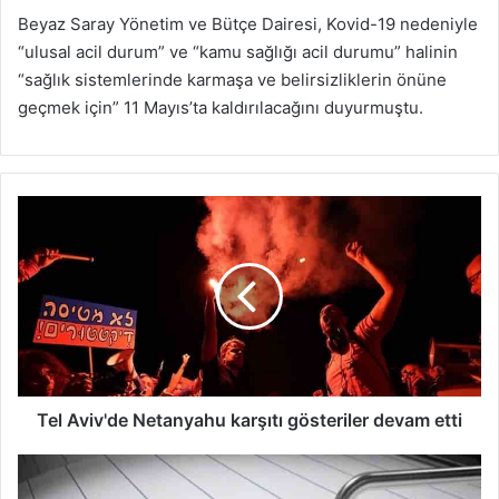
Beyaz Saray Yönetim ve Bütçe Dairesi, Kovid-19 nedeniyle
“ulusal acil durum” ve “kamu sağlığı acil durumu” halinin
“sağlık sistemlerinde karmaşa ve belirsizliklerin önüne
geçmek için” 11 Mayıs’ta kaldırılacağını duyurmuştu.
Tel
Aviv'de
Netanyahu
karşıtı
gösteriler
devam
etti
Tel Aviv'de Netanyahu karşıtı gösteriler devam etti
Akdeniz'de
4,2