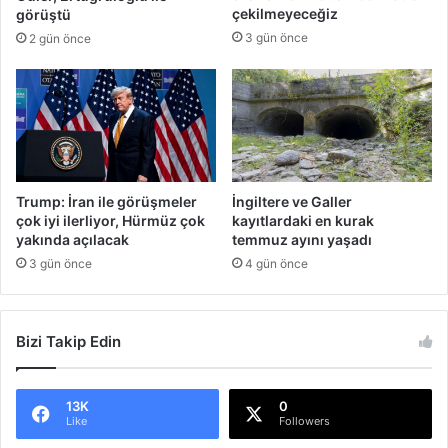
çekilmeyeceğiz
görüştü
3 gün önce
2 gün önce
Trump: İran ile görüşmeler
İngiltere ve Galler
çok iyi ilerliyor, Hürmüz çok
kayıtlardaki en kurak
yakında açılacak
temmuz ayını yaşadı
3 gün önce
4 gün önce
Bizi Takip Edin
13K
0
Like
Followers