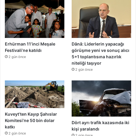
Erhürman 11’inci Meşale
Dânâ: Liderlerin yapacağı
Festivali’ne katıldı
görüşme yeni ve sonuç alıcı
5+1 toplantısına hazırlık
2 gün önce
niteliği taşıyor
2 gün önce
Kuveyt’ten Kayıp Şahıslar
Komitesi’ne 50 bin dolar
Dört ayrı trafik kazasında iki
katkı
kişi yaralandı
2 gün önce
2 gün önce