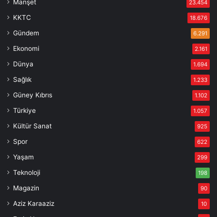
Manşet
23.454
KKTC
18.676
Gündem
6.291
Ekonomi
2.161
Dünya
1.694
Sağlık
1.233
Güney Kıbrıs
1.102
Türkiye
1.057
Kültür Sanat
925
Spor
622
Yaşam
299
Teknoloji
198
Magazin
90
Aziz Karaaziz
10