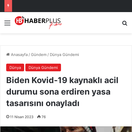
Menü
Ar
Anasayfa
/
Gündem
/
Dünya Gündemi
Dünya
Dünya Gündemi
Biden Kovid-19 kaynaklı acil
durumu sona erdiren yasa
tasarısını onayladı
11 Nisan 2023
76