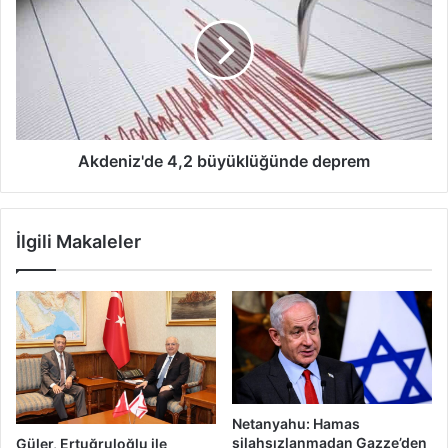
büyüklüğünde
deprem
Akdeniz'de 4,2 büyüklüğünde deprem
İlgili Makaleler
Netanyahu: Hamas
silahsızlanmadan Gazze’den
Güler, Ertuğruloğlu ile