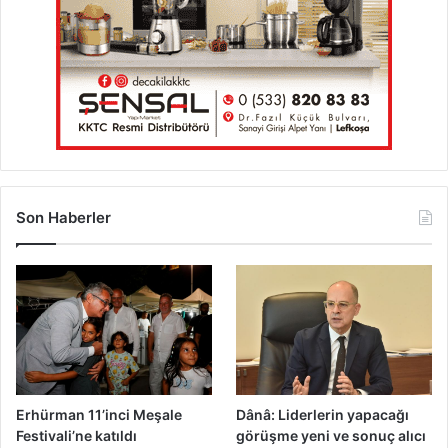
ç
i
ı
r
k
i
a
ş
r
i
ı
m
l
i
d
ı
Son Haberler
Erhürman 11’inci Meşale
Dânâ: Liderlerin yapacağı
Festivali’ne katıldı
görüşme yeni ve sonuç alıcı