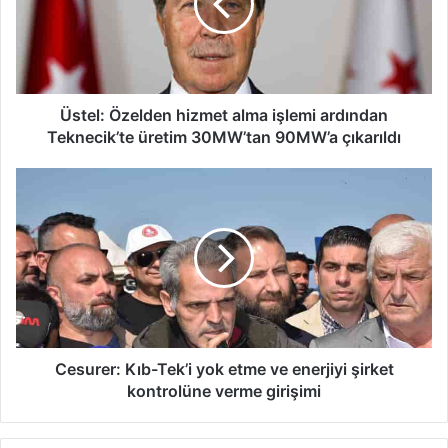
l
:
Ö
z
e
l
Üstel: Özelden hizmet alma işlemi ardından
d
Teknecik’te üretim 30MW’tan 90MW’a çıkarıldı
e
n
C
h
e
i
s
z
u
m
r
e
e
t
r
a
:
l
K
m
ı
Cesurer: Kıb-Tek’i yok etme ve enerjiyi şirket
a
b
kontrolüne verme girişimi
i
-
ş
T