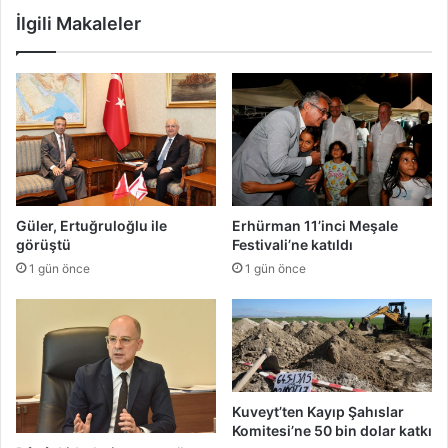
l
e
İlgili Makaleler
e
k
m
’
i
i
a
y
r
o
d
k
ı
e
n
t
d
m
a
e
Güler, Ertuğruloğlu ile
Erhürman 11’inci Meşale
n
v
görüştü
Festivali’ne katıldı
T
e
1 gün önce
1 gün önce
e
e
k
n
n
e
e
r
c
j
i
i
k
y
Kuveyt’ten Kayıp Şahıslar
’
i
Komitesi’ne 50 bin dolar katkı
t
ş