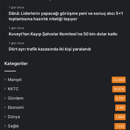
1 gün önce
Dânâ: Liderlerin yapacağı görüşme yeni ve sonuç alıcı 5+1
toplantısına hazırlık niteliği taşıyor
1 gün önce
Kuveyt’ten Kayıp Şahıslar Komitesi’ne 50 bin dolar katkı
1 gün önce
Dört ayrı trafik kazasında iki kişi yaralandı
Kategoriler
Manşet
23.454
KKTC
18.676
Gündem
6.291
Ekonomi
2.161
Dünya
1.694
Sağlık
1.233