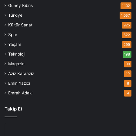
Güney Kıbrıs
1.102
Türkiye
1.057
Kültür Sanat
925
Spor
622
Yaşam
299
Teknoloji
198
Magazin
90
Aziz Karaaziz
10
Emin Yazıcı
6
Emrah Adaklı
4
Takip Et