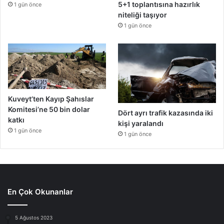
5+1 toplantısına hazırlık
1 gün önce
niteliği taşıyor
1 gün önce
Kuveyt’ten Kayıp Şahıslar
Komitesi’ne 50 bin dolar
Dört ayrı trafik kazasında iki
katkı
kişi yaralandı
1 gün önce
1 gün önce
En Çok Okunanlar
5 Ağustos 2023