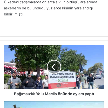
Ülkedeki çatışmalarda onlarca sivilin öldüğü, aralarında
askerlerin de bulunduğu yüzlerce kişinin yaralandığı
bildirilmişti.
B
a
ğ
ı
m
s
ı
z
l
ı
Bağımsızlık Yolu Meclis önünde eylem yaptı
k
Y
İ