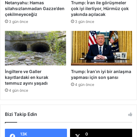
Netanyahu: Hamas
Trump: İran ile görüşmeler
p
'
silahsızlanmadan Gazze’den
çok iyi ilerliyor, Hürmüz çok
t
e
çekilmeyeceğiz
yakında açılacak
ı
b
3 gün önce
3 gün önce
ı
r
a
k
ı
l
m
ı
İngiltere ve Galler
Trump: İran’ın iyi bir anlaşma
ş
kayıtlardaki en kurak
yapması için son şansı
p
temmuz ayını yaşadı
4 gün önce
a
4 gün önce
k
e
t
Bizi Takip Edin
l
e
r
d
13K
0