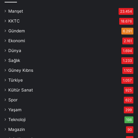
Manşet
23.454
KKTC
18.676
Gündem
6.291
Ekonomi
2.161
Dünya
1.694
Sağlık
1.233
Güney Kıbrıs
1.102
Türkiye
1.057
Kültür Sanat
925
Spor
622
Yaşam
299
Teknoloji
198
Magazin
90