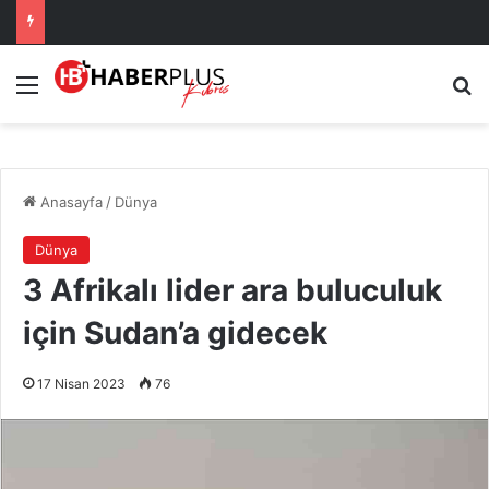
Menü
A
Anasayfa
/
Dünya
Dünya
3 Afrikalı lider ara buluculuk
için Sudan’a gidecek
17 Nisan 2023
76