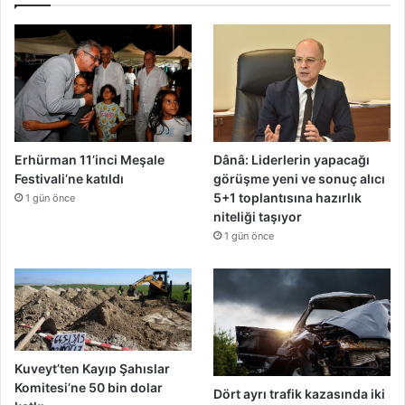
e
g
e
ç
i
r
d
i
Erhürman 11’inci Meşale
Dânâ: Liderlerin yapacağı
Festivali’ne katıldı
görüşme yeni ve sonuç alıcı
5+1 toplantısına hazırlık
1 gün önce
niteliği taşıyor
1 gün önce
Kuveyt’ten Kayıp Şahıslar
Komitesi’ne 50 bin dolar
Dört ayrı trafik kazasında iki